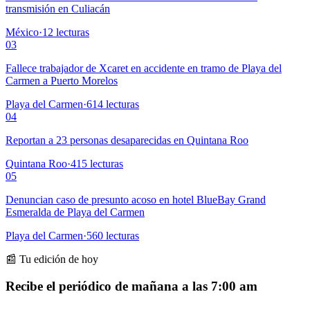
transmisión en Culiacán
México
·
12
lecturas
03
Fallece trabajador de Xcaret en accidente en tramo de Playa del
Carmen a Puerto Morelos
Playa del Carmen
·
614
lecturas
04
Reportan a 23 personas desaparecidas en Quintana Roo
Quintana Roo
·
415
lecturas
05
Denuncian caso de presunto acoso en hotel BlueBay Grand
Esmeralda de Playa del Carmen
Playa del Carmen
·
560
lecturas
📰 Tu edición de hoy
Recibe el periódico de mañana a las 7:00 am