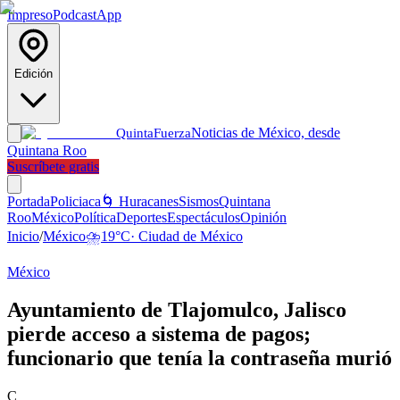
Impreso
Podcast
App
Edición
Noticias de México, desde
Quinta
Fuerza
Quintana Roo
Suscríbete gratis
Portada
Policiaca
🌀 Huracanes
Sismos
Quintana
Roo
México
Política
Deportes
Espectáculos
Opinión
Inicio
/
México
⛈️
19
°C
·
Ciudad de México
México
Ayuntamiento de Tlajomulco, Jalisco
pierde acceso a sistema de pagos;
funcionario que tenía la contraseña murió
C