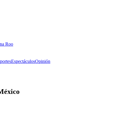
ana Roo
portes
Espectáculos
Opinión
 México