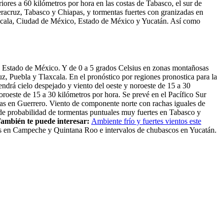
ores a 60 kilómetros por hora en las costas de Tabasco, el sur de
racruz, Tabasco y Chiapas, y tormentas fuertes con granizadas en
xcala, Ciudad de México, Estado de México y Yucatán. Así como
 Estado de México. Y de 0 a 5 grados Celsius en zonas montañosas
, Puebla y Tlaxcala. En el pronóstico por regiones pronostica para la
endrá cielo despejado y viento del oeste y noroeste de 15 a 30
oroeste de 15 a 30 kilómetros por hora. Se prevé en el Pacífico Sur
nas en Guerrero. Viento de componente norte con rachas iguales de
 de probabilidad de tormentas puntuales muy fuertes en Tabasco y
ambién te puede interesar:
Ambiente frío y fuertes vientos este
tes en Campeche y Quintana Roo e intervalos de chubascos en Yucatán.