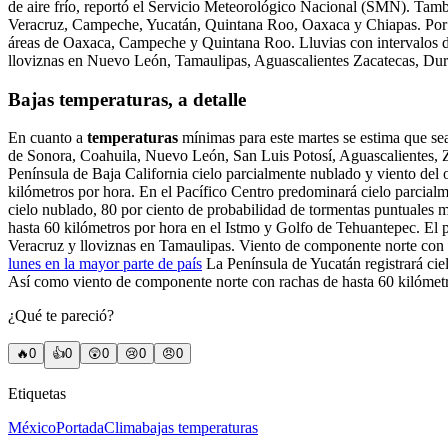
de aire frío, reportó el Servicio Meteorológico Nacional (SMN). Tambi
Veracruz, Campeche, Yucatán, Quintana Roo, Oaxaca y Chiapas. Por ot
áreas de Oaxaca, Campeche y Quintana Roo. Lluvias con intervalos 
lloviznas en Nuevo León, Tamaulipas, Aguascalientes Zacatecas, Dur
Bajas temperaturas, a detalle
En cuanto a
temperaturas
mínimas para este martes se estima que s
de Sonora, Coahuila, Nuevo León, San Luis Potosí, Aguascalientes, Za
Península de Baja California cielo parcialmente nublado y viento del 
kilómetros por hora. En el Pacífico Centro predominará cielo parcialm
cielo nublado, 80 por ciento de probabilidad de tormentas puntuales 
hasta 60 kilómetros por hora en el Istmo y Golfo de Tehuantepec. El 
Veracruz y lloviznas en Tamaulipas. Viento de componente norte con 
lunes en la mayor parte de país
La Península de Yucatán registrará ci
Así como viento de componente norte con rachas de hasta 60 kilómet
¿Qué te pareció?
🔥
0
👍
0
😲
0
😢
0
😠
0
Etiquetas
México
Portada
Clima
bajas temperaturas