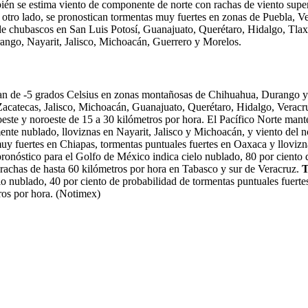
én se estima viento de componente de norte con rachas de viento superi
ro lado, se pronostican tormentas muy fuertes en zonas de Puebla, Ve
de chubascos en San Luis Potosí, Guanajuato, Querétaro, Hidalgo, Tla
ango, Nayarit, Jalisco, Michoacán, Guerrero y Morelos.
ean de -5 grados Celsius en zonas montañosas de Chihuahua, Durango y
catecas, Jalisco, Michoacán, Guanajuato, Querétaro, Hidalgo, Veracruz
oeste y noroeste de 15 a 30 kilómetros por hora. El Pacífico Norte mant
ente nublado, lloviznas en Nayarit, Jalisco y Michoacán, y viento del n
muy fuertes en Chiapas, tormentas puntuales fuertes en Oaxaca y lloviz
pronóstico para el Golfo de México indica cielo nublado, 80 por ciento
rachas de hasta 60 kilómetros por hora en Tabasco y sur de Veracruz.
T
elo nublado, 40 por ciento de probabilidad de tormentas puntuales fuer
ros por hora. (Notimex)