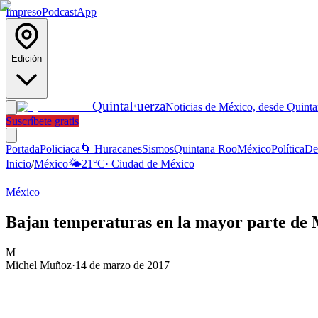
Impreso
Podcast
App
Edición
Quinta
Fuerza
Noticias de México, desde Quint
Suscríbete gratis
Portada
Policiaca
🌀 Huracanes
Sismos
Quintana Roo
México
Política
De
Inicio
/
México
🌤️
21
°C
·
Ciudad de México
México
Bajan temperaturas en la mayor parte de
M
Michel Muñoz
·
14 de marzo de 2017