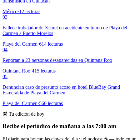
transmisión en Culiacán
México
·
12
lecturas
03
Fallece trabajador de Xcaret en accidente en tramo de Playa del
Carmen a Puerto Morelos
Playa del Carmen
·
614
lecturas
04
Reportan a 23 personas desaparecidas en Quintana Roo
Quintana Roo
·
415
lecturas
05
Denuncian caso de presunto acoso en hotel BlueBay Grand
Esmeralda de Playa del Carmen
Playa del Carmen
·
560
lecturas
📰 Tu edición de hoy
Recibe el periódico de mañana a las 7:00 am
El diario para hojear, las claves del día y el podcast ☕ — todo en un