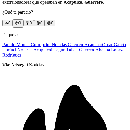
extorsionadores que operaban en
Acapulco
,
Guerrero
.
¿Qué te pareció?
🔥
0
👍
0
😲
0
😢
0
😠
0
Etiquetas
Partido Morena
Corrupción
Noticias Guerrero
Acapulco
Omar García
Harfuch
Noticias Acapulco
inseguridad en Guerrero
Abelina López
Rodríguez
Vía:
Aristegui Noticias