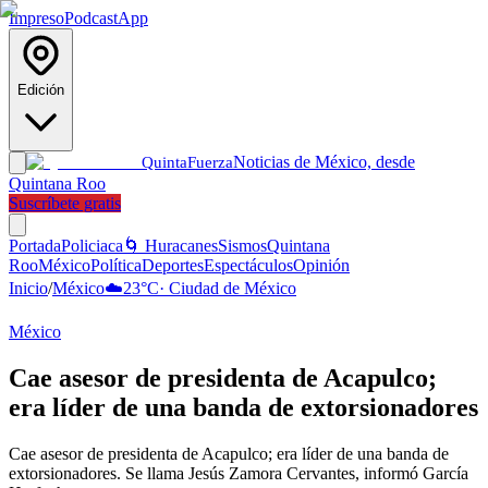
Impreso
Podcast
App
Edición
Noticias de México, desde
Quinta
Fuerza
Quintana Roo
Suscríbete gratis
Portada
Policiaca
🌀 Huracanes
Sismos
Quintana
Roo
México
Política
Deportes
Espectáculos
Opinión
Inicio
/
México
☁️
23
°C
·
Ciudad de México
México
Cae asesor de presidenta de Acapulco;
era líder de una banda de extorsionadores
Cae asesor de presidenta de Acapulco; era líder de una banda de
extorsionadores. Se llama Jesús Zamora Cervantes, informó García