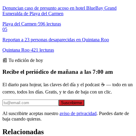
Denuncian caso de presunto acoso en hotel BlueBay Grand
Esmeralda de Playa del Carmen
Playa del Carmen
·
596
lecturas
05
Reportan a 23 personas desaparecidas en Quintana Roo
Quintana Roo
·
421
lecturas
📰 Tu edición de hoy
Recibe el periódico de mañana a las 7:00 am
El diario para hojear, las claves del día y el podcast ☕ — todo en un
correo, todos los días. Gratis, y te das de baja con un clic.
Suscribirme
Al suscribirte aceptas nuestro
aviso de privacidad
. Puedes darte de
baja cuando quieras.
Relacionadas