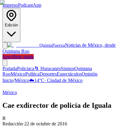
Impreso
Podcast
App
Edición
Noticias de México, desde
Quinta
Fuerza
Quintana Roo
Suscríbete gratis
Portada
Policiaca
🌀 Huracanes
Sismos
Quintana
Roo
México
Política
Deportes
Espectáculos
Opinión
Inicio
/
México
☁️
14
°C
·
Ciudad de México
México
Cae exdirector de policía de Iguala
R
Redacción
·
22 de octubre de 2016