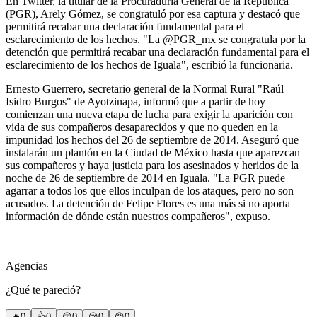
En Twitter, la titular de la Procuraduría General de la República
(PGR), Arely Gómez, se congratuló por esa captura y destacó que
permitirá recabar una declaración fundamental para el
esclarecimiento de los hechos. "La @PGR_mx se congratula por la
detención que permitirá recabar una declaración fundamental para el
esclarecimiento de los hechos de Iguala", escribió la funcionaria.
Ernesto Guerrero, secretario general de la Normal Rural "Raúl
Isidro Burgos" de Ayotzinapa, informó que a partir de hoy
comienzan una nueva etapa de lucha para exigir la aparición con
vida de sus compañeros desaparecidos y que no queden en la
impunidad los hechos del 26 de septiembre de 2014. Aseguró que
instalarán un plantón en la Ciudad de México hasta que aparezcan
sus compañeros y haya justicia para los asesinados y heridos de la
noche de 26 de septiembre de 2014 en Iguala. "La PGR puede
agarrar a todos los que ellos inculpan de los ataques, pero no son
acusados. La detención de Felipe Flores es una más si no aporta
información de dónde están nuestros compañeros", expuso.
Agencias
¿Qué te pareció?
🔥
0
👍
0
😲
0
😢
0
😠
0