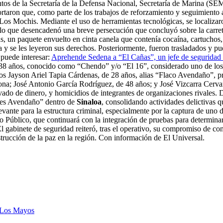
tos de la Secretaría de la Defensa Nacional, Secretaría de Marina (S
taron que, como parte de los trabajos de reforzamiento y seguimiento a 
 Los Mochis. Mediante el uso de herramientas tecnológicas, se localiza
r, lo que desencadenó una breve persecución que concluyó sobre la carre
as, un paquete envuelto en cinta canela que contenía cocaína, cartuchos
a y se les leyeron sus derechos. Posteriormente, fueron trasladados y pu
 puede interesar:
Aprehende Sedena a “El Cañas”, un jefe de seguridad 
años, conocido como “Chendo” y/o “El 16”, considerado uno de los líd
os Jayson Ariel Tapia Cárdenas, de 28 años, alias “Flaco Avendaño”, pr
 zona; José Antonio García Rodríguez, de 48 años; y José Vizcarra Cerva
avado de dinero, y homicidios de integrantes de organizaciones rivales.
iales Avendaño” dentro de
Sinaloa
, consolidando actividades delictivas 
vante para la estructura criminal, especialmente por la captura de uno de
 Público, que continuará con la integración de pruebas para determinar l
El gabinete de seguridad reiteró, tras el operativo, su compromiso de co
trucción de la paz en la región. Con información de El Universal.
Los Mayos