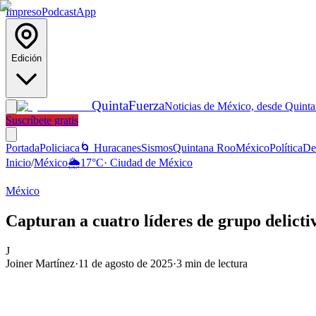
Impreso
Podcast
App
Edición
Quinta
Fuerza
Noticias de México, desde Quint
Suscríbete gratis
Portada
Policiaca
🌀 Huracanes
Sismos
Quintana Roo
México
Política
De
Inicio
/
México
🌦️
17
°C
·
Ciudad de México
México
Capturan a cuatro líderes de grupo delict
J
Joiner Martínez
·
11 de agosto de 2025
·
3
min de lectura