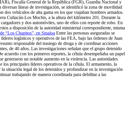
EMAR), Fiscalía General de la República (FGR), Guardia Nacional y
diversas líneas de investigación, se identificó la zona de movilidad
ron dos vehículos de alta gama en los que viajaban hombres armados.
tera Culiacán-Los Mochis, a la altura del kilómetro 201. Durante la
, cargadores y dos automóviles, uno de ellos con reporte de robo. En
estos a disposición de la autoridad ministerial correspondiente, misma
de “Los Chapitos”, en Sinaloa
Entre las personas aseguradas se
eres logísticos y operativos de las FEA, bajo las órdenes de Juan
esunto responsable del trasiego de droga y de coordinar acciones
ntes, de 40 años. Las investigaciones señalan que el grupo detenido
 De acuerdo con los primeros reportes, la célula desempeñaba un papel
que generaron un notable aumento en la violencia. Las autoridades
 los principales líderes operativos de la célula. El armamento, la
a situación legal de los detenidos y profundizar en la investigación
ntinuar trabajando de manera coordinada para debilitar a las