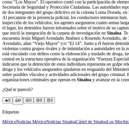
como "Los Mayos". El operativo contó con la participación de elemen
Secretaría de Seguridad y Protección Ciudadana. Las autoridades repor
de dos integrantes del grupo delictivo en la colonia Loma Dorada, en
Al percatarse de la presencia policial, los conductores intentaron hui
inspección de los vehículos, los agentes aseguraron cuatro armas larg
el lugar, los detenidos fueron informados sobre el motivo de su captur
que inició la integración de la carpeta de investigación en
Sinaloa
. Te
encuentra Jesús Miguel Avendaño Jiménez o Rosendo Avendaño, de 38 
Avendaño, alias “Viejo Mayor” y/o “El 14”. Junto a él fueron detenid
violentas contra grupos rivales y de intimidación a autoridades en la
está vinculado con delitos como la elaboración y traslado de droga, l
central en la estructura operativa de la organización “Fuerzas Espec
indicaron que la detención de estos individuos representa un golpe rele
droga y los vehículos asegurados quedaron en resguardo del Ministerio
sobre posibles vínculos y actividades adicionales del grupo criminal. 
organizaciones criminales que operan en
Sinaloa
y avanzar en la cons
¿Qué te pareció?
🔥
0
👍
0
😲
0
😢
0
😠
0
Etiquetas
México
Noticias México
Noticias Sinaloa
Cártel de Sinaloa
Los Mochis