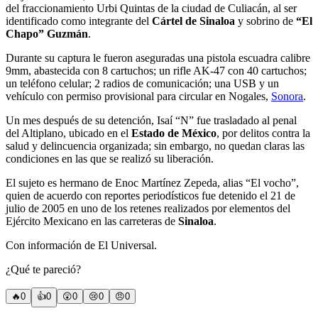
del fraccionamiento Urbi Quintas de la ciudad de Culiacán, al ser
identificado como integrante del
Cártel de Sinaloa
y sobrino de
“El
Chapo” Guzmán
.
Durante su captura le fueron aseguradas una pistola escuadra calibre
9mm, abastecida con 8 cartuchos; un rifle AK-47 con 40 cartuchos;
un teléfono celular; 2 radios de comunicación; una USB y un
vehículo con permiso provisional para circular en Nogales,
Sonora
.
Un mes después de su detención, Isaí “N” fue trasladado al penal
del Altiplano, ubicado en el
Estado de México
, por delitos contra la
salud y delincuencia organizada; sin embargo, no quedan claras las
condiciones en las que se realizó su liberación.
El sujeto es hermano de Enoc Martínez Zepeda, alias “El vocho”,
quien de acuerdo con reportes periodísticos fue detenido el 21 de
julio de 2005 en uno de los retenes realizados por elementos del
Ejército Mexicano en las carreteras de
Sinaloa
.
Con información de El Universal.
¿Qué te pareció?
🔥
0
👍
0
😲
0
😢
0
😠
0