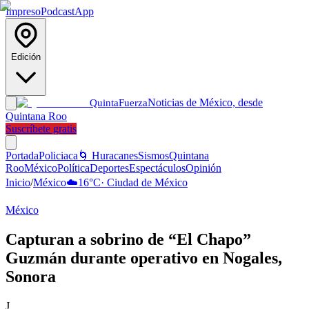
Impreso
Podcast
App
Edición
Noticias de México, desde
Quinta
Fuerza
Quintana Roo
Suscríbete gratis
Portada
Policiaca
🌀 Huracanes
Sismos
Quintana
Roo
México
Política
Deportes
Espectáculos
Opinión
Inicio
/
México
☁️
16
°C
·
Ciudad de México
México
Capturan a sobrino de “El Chapo”
Guzmán durante operativo en Nogales,
Sonora
J