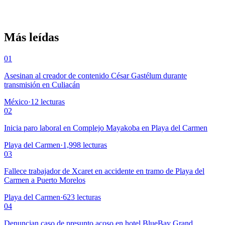
Más leídas
01
Asesinan al creador de contenido César Gastélum durante
transmisión en Culiacán
México
·
12
lecturas
02
Inicia paro laboral en Complejo Mayakoba en Playa del Carmen
Playa del Carmen
·
1,998
lecturas
03
Fallece trabajador de Xcaret en accidente en tramo de Playa del
Carmen a Puerto Morelos
Playa del Carmen
·
623
lecturas
04
Denuncian caso de presunto acoso en hotel BlueBay Grand