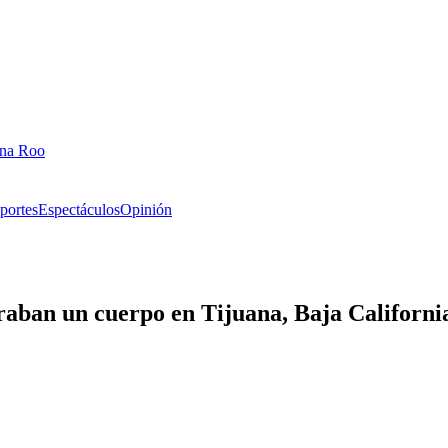
ana Roo
portes
Espectáculos
Opinión
raban un cuerpo en Tijuana, Baja Californi