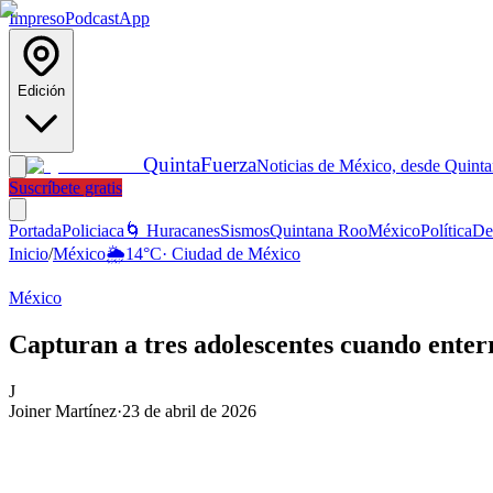
Impreso
Podcast
App
Edición
Quinta
Fuerza
Noticias de México, desde Quint
Suscríbete gratis
Portada
Policiaca
🌀 Huracanes
Sismos
Quintana Roo
México
Política
De
Inicio
/
México
🌦️
14
°C
·
Ciudad de México
México
Capturan a tres adolescentes cuando enter
J
Joiner Martínez
·
23 de abril de 2026