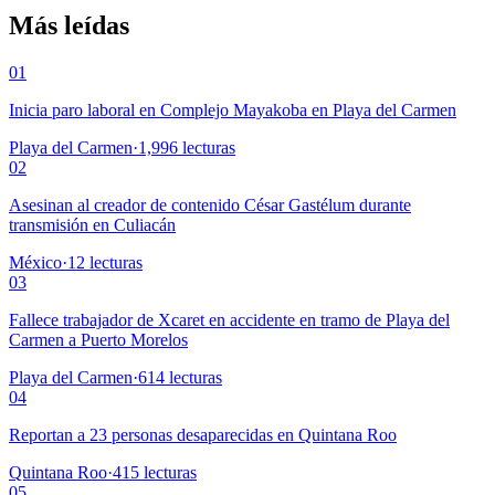
Más leídas
01
Inicia paro laboral en Complejo Mayakoba en Playa del Carmen
Playa del Carmen
·
1,996
lecturas
02
Asesinan al creador de contenido César Gastélum durante
transmisión en Culiacán
México
·
12
lecturas
03
Fallece trabajador de Xcaret en accidente en tramo de Playa del
Carmen a Puerto Morelos
Playa del Carmen
·
614
lecturas
04
Reportan a 23 personas desaparecidas en Quintana Roo
Quintana Roo
·
415
lecturas
05