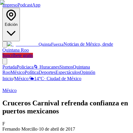
Impreso
Podcast
App
Edición
Noticias de México, desde
Quinta
Fuerza
Quintana Roo
Suscríbete gratis
Portada
Policiaca
🌀 Huracanes
Sismos
Quintana
Roo
México
Política
Deportes
Espectáculos
Opinión
Inicio
/
México
🌤️
14
°C
·
Ciudad de México
México
Cruceros Carnival refrenda confianza en
puertos mexicanos
F
Fernando Morcillo
·
10 de abril de 2017