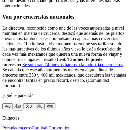
son un destino codiciado por cruceristas y las diferentes navieras
internacionales.
Van por cruceristas nacionales
La directiva, reconocida como una de las voces autorizadas a nivel
mundial en materia de cruceros, destacó que además de los puertos
mexicanos, también se está impulsando captar a más cruceristas
nacionales. "La industria vive momentos en que sus tarifas son de
las más atractivas de los últimos años y eso lo están descubriendo
cada vez más mexicanos que quieren una nueva forma de viajar y
conocer más lugares", resaltó Leal.
También te puede
interesar:
Se sumarán 74 nuevos barcos a la industria de cruceros
Se calcula que este año surquen los mares en alguna línea de
cruceros entre 350 y 400 mil mexicanos, que descubren las ventajas
de encontrar tarifas en precio récord, destacó. (Comunidad
portuaria)
¿Qué te pareció?
🔥
0
👍
0
😲
0
😢
0
😠
0
Etiquetas
Portada
cruceros
Carnival Corporation