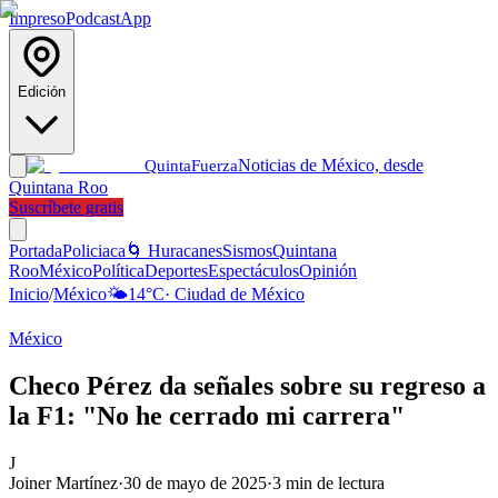
Impreso
Podcast
App
Edición
Noticias de México, desde
Quinta
Fuerza
Quintana Roo
Suscríbete gratis
Portada
Policiaca
🌀 Huracanes
Sismos
Quintana
Roo
México
Política
Deportes
Espectáculos
Opinión
Inicio
/
México
🌤️
14
°C
·
Ciudad de México
México
Checo Pérez da señales sobre su regreso a
la F1: "No he cerrado mi carrera"
J
Joiner Martínez
·
30 de mayo de 2025
·
3
min de lectura