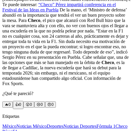
Te puede interesar:
“Checo” Pérez impartirá conferencia en el
Festival de las Ideas en Puebla
De la mano, el ‘Ministro de defensa’
abundó en la importancia que tendrá el ver un buen proyecto sobre
la mesa. Para
Checo
, el pico que alcanzó con Red Bull hizo que la
vara se mantuviera alta y con ello, no ver con buenos ojos el llegar a
una escudería en la que no podría pelear por nada. “Estar en la F1
no es cualquier cosa, son 24 carreras al año, prácticamente es dejar y
entregar toda tu vida en la F1. Sin duda necesito esa motivación de
un proyecto en el que la pueda encontrar; si logro encontrar eso, no
tengo ninguna duda de que regresaré. Todo depende de eso”, indicó
Sergio Pérez en su presentación en Puebla. Cabe señalar que, una de
las opciones que más se han manejado en la órbita de
Checo
, es la
de llegar a Cadillac, la nueva escudería que hará su debut para la
temporada 2026; sin embargo, ni el mexicano, ni el equipo
estadounidense han compartido algo oficial. Con información de
Fox Sports.
¿Qué te pareció?
🔥
0
👍
0
😲
0
😢
0
😠
0
Etiquetas
México
Noticias México
Deportes
Noticias Deportes
Fórmula 1
Checo