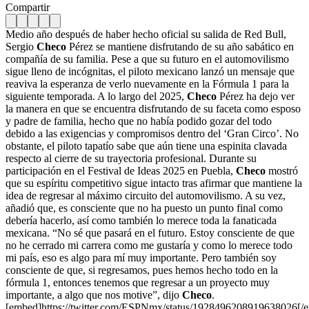
Compartir
Medio año después de haber hecho oficial su salida de Red Bull,
Sergio
Checo
Pérez se mantiene disfrutando de su año sabático en
compañía de su familia. Pese a que su futuro en el automovilismo
sigue lleno de incógnitas, el piloto mexicano lanzó un mensaje que
reaviva la esperanza de verlo nuevamente en la Fórmula 1 para la
siguiente temporada. A lo largo del 2025,
Checo
Pérez ha dejo ver
la manera en que se encuentra disfrutando de su faceta como esposo
y padre de familia, hecho que no había podido gozar del todo
debido a las exigencias y compromisos dentro del ‘Gran Circo’. No
obstante, el piloto tapatío sabe que aún tiene una espinita clavada
respecto al cierre de su trayectoria profesional. Durante su
participación en el Festival de Ideas 2025 en Puebla,
Checo
mostró
que su espíritu competitivo sigue intacto tras afirmar que mantiene la
idea de regresar al máximo circuito del automovilismo. A su vez,
añadió que, es consciente que no ha puesto un punto final como
debería hacerlo, así como también lo merece toda la fanaticada
mexicana. “No sé que pasará en el futuro. Estoy consciente de que
no he cerrado mi carrera como me gustaría y como lo merece todo
mi país, eso es algo para mí muy importante. Pero también soy
consciente de que, si regresamos, pues hemos hecho todo en la
fórmula 1, entonces tenemos que regresar a un proyecto muy
importante, a algo que nos motive”, dijo
Checo
.
[embed]https://twitter.com/ESPNmx/status/1928496208919638026[/