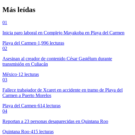
Más leídas
01
Inicia paro laboral en Complejo Mayakoba en Playa del Carmen
Playa del Carmen
·
1,996
lecturas
02
Asesinan al creador de contenido César Gastélum durante
transmisión en Culiacán
México
·
12
lecturas
03
Fallece trabajador de Xcaret en accidente en tramo de Playa del
Carmen a Puerto Morelos
Playa del Carmen
·
614
lecturas
04
Reportan a 23 personas desaparecidas en Quintana Roo
Quintana Roo
·
415
lecturas