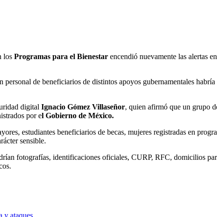
 los
Programas para el Bienestar
encendió nuevamente las alertas en
 personal de beneficiarios de distintos apoyos gubernamentales habría 
uridad digital
Ignacio Gómez Villaseñor
, quien afirmó que un grupo d
strados por e
l Gobierno de México.
yores, estudiantes beneficiarios de becas, mujeres registradas en progr
rácter sensible.
drían fotografías, identificaciones oficiales, CURP, RFC, domicilios par
cos.
a y ataques