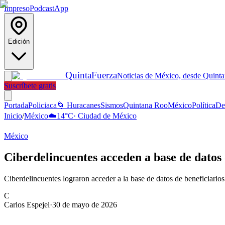
Impreso
Podcast
App
Edición
Quinta
Fuerza
Noticias de México, desde Quint
Suscríbete gratis
Portada
Policiaca
🌀 Huracanes
Sismos
Quintana Roo
México
Política
De
Inicio
/
México
☁️
14
°C
·
Ciudad de México
México
Ciberdelincuentes acceden a base de datos 
Ciberdelincuentes lograron acceder a la base de datos de beneficiario
C
Carlos Espejel
·
30 de mayo de 2026