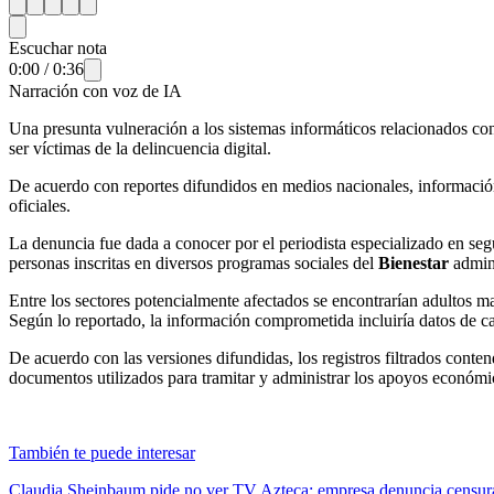
Escuchar nota
0:00
/
0:36
Narración con voz de IA
Una presunta vulneración a los sistemas informáticos relacionados con
ser víctimas de la delincuencia digital.
De acuerdo con reportes difundidos en medios nacionales, información
oficiales.
La denuncia fue dada a conocer por el periodista especializado en seg
personas inscritas en diversos programas sociales del
Bienestar
admini
Entre los sectores potencialmente afectados se encontrarían adultos ma
Según lo reportado, la información comprometida incluiría datos de ca
De acuerdo con las versiones difundidas, los registros filtrados conten
documentos utilizados para tramitar y administrar los apoyos económi
También te puede interesar
Claudia Sheinbaum pide no ver TV Azteca; empresa denuncia censur