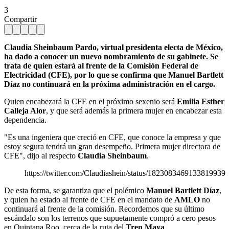
3
Compartir
Claudia Sheinbaum Pardo, virtual presidenta electa de México,
ha dado a conocer un nuevo nombramiento de su gabinete. Se
trata de quien estará al frente de la Comisión Federal de
Electricidad (CFE), por lo que se confirma que Manuel Bartlett
Díaz no continuará en la próxima administración en el cargo.
Quien encabezará la CFE en el próximo sexenio será
Emilia Esther
Calleja Alor
, y que será además la primera mujer en encabezar esta
dependencia.
"Es una ingeniera que creció en CFE, que conoce la empresa y que
estoy segura tendrá un gran desempeño. Primera mujer directora de
CFE", dijo al respecto
Claudia Sheinbaum
.
https://twitter.com/Claudiashein/status/1823083469133819939
De esta forma, se garantiza que el polémico
Manuel Bartlett Díaz
,
y quien ha estado al frente de CFE en el mandato de
AMLO
no
continuará al frente de la comisión. Recordemos que su último
escándalo son los terrenos que supuetamente compró a cero pesos
en Quintana Roo, cerca de la ruta del
Tren Maya
.