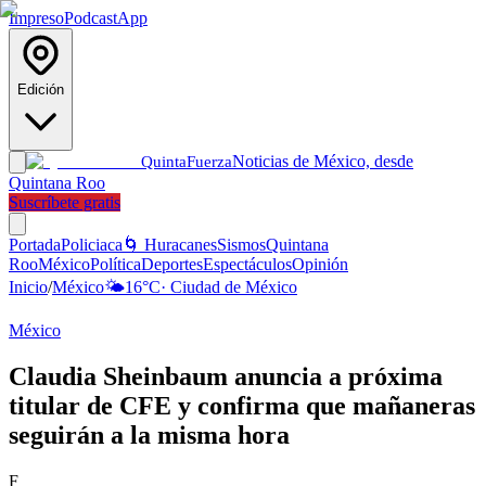
Impreso
Podcast
App
Edición
Noticias de México, desde
Quinta
Fuerza
Quintana Roo
Suscríbete gratis
Portada
Policiaca
🌀 Huracanes
Sismos
Quintana
Roo
México
Política
Deportes
Espectáculos
Opinión
Inicio
/
México
🌤️
16
°C
·
Ciudad de México
México
Claudia Sheinbaum anuncia a próxima
titular de CFE y confirma que mañaneras
seguirán a la misma hora
F