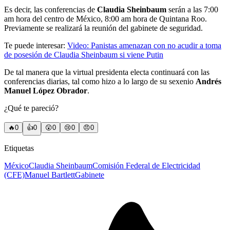
Es decir, las conferencias de
Claudia Sheinbaum
serán a las 7:00
am hora del centro de México, 8:00 am hora de Quintana Roo.
Previamente se realizará la reunión del gabinete de seguridad.
Te puede interesar:
Video: Panistas amenazan con no acudir a toma
de posesión de Claudia Sheinbaum si viene Putin
De tal manera que la virtual presidenta electa continuará con las
conferencias diarias, tal como hizo a lo largo de su sexenio
Andrés
Manuel López Obrador
.
¿Qué te pareció?
🔥
0
👍
0
😲
0
😢
0
😠
0
Etiquetas
México
Claudia Sheinbaum
Comisión Federal de Electricidad
(CFE)
Manuel Bartlett
Gabinete