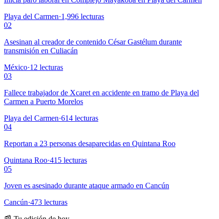
Playa del Carmen
·
1,996
lecturas
02
Asesinan al creador de contenido César Gastélum durante
transmisión en Culiacán
México
·
12
lecturas
03
Fallece trabajador de Xcaret en accidente en tramo de Playa del
Carmen a Puerto Morelos
Playa del Carmen
·
614
lecturas
04
Reportan a 23 personas desaparecidas en Quintana Roo
Quintana Roo
·
415
lecturas
05
Joven es asesinado durante ataque armado en Cancún
Cancún
·
473
lecturas
📰 Tu edición de hoy