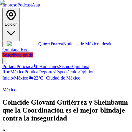
Impreso
Podcast
App
Edición
Noticias de México, desde
Quinta
Fuerza
Quintana Roo
Suscríbete gratis
Portada
Policiaca
🌀 Huracanes
Sismos
Quintana
Roo
México
Política
Deportes
Espectáculos
Opinión
Inicio
/
México
🌦️
22
°C
·
Ciudad de México
México
Coincide Giovani Gutiérrez y Sheinbaum
que la Coordinación es el mejor blindaje
contra la inseguridad
A