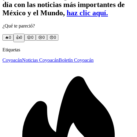
día con las noticias más importantes de
México y el Mundo,
haz clic aquí.
¿Qué te pareció?
🔥
0
👍
0
😲
0
😢
0
😠
0
Etiquetas
Coyoacán
Noticias Coyoacán
Boletín Coyoacán