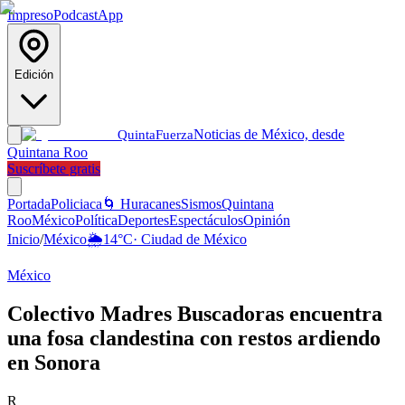
Impreso
Podcast
App
Edición
Noticias de México, desde
Quinta
Fuerza
Quintana Roo
Suscríbete gratis
Portada
Policiaca
🌀 Huracanes
Sismos
Quintana
Roo
México
Política
Deportes
Espectáculos
Opinión
Inicio
/
México
🌦️
14
°C
·
Ciudad de México
México
Colectivo Madres Buscadoras encuentra
una fosa clandestina con restos ardiendo
en Sonora
R