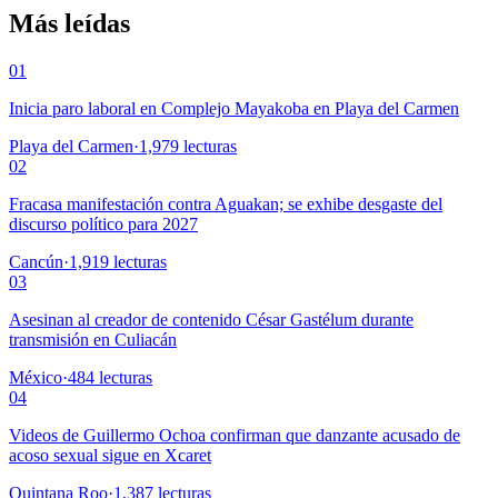
Más leídas
01
Inicia paro laboral en Complejo Mayakoba en Playa del Carmen
Playa del Carmen
·
1,979
lecturas
02
Fracasa manifestación contra Aguakan; se exhibe desgaste del
discurso político para 2027
Cancún
·
1,919
lecturas
03
Asesinan al creador de contenido César Gastélum durante
transmisión en Culiacán
México
·
484
lecturas
04
Videos de Guillermo Ochoa confirman que danzante acusado de
acoso sexual sigue en Xcaret
Quintana Roo
·
1,387
lecturas