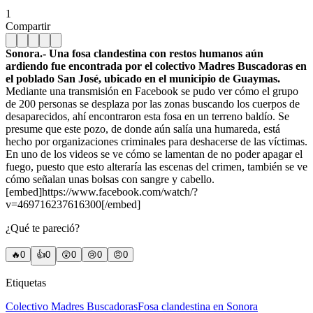
1
Compartir
Sonora.- Una fosa clandestina con restos humanos aún
ardiendo fue encontrada por el colectivo Madres Buscadoras en
el poblado San José, ubicado en el municipio de Guaymas.
Mediante una transmisión en Facebook se pudo ver cómo el grupo
de 200 personas se desplaza por las zonas buscando los cuerpos de
desaparecidos, ahí encontraron esta fosa en un terreno baldío. Se
presume que este pozo, de donde aún salía una humareda, está
hecho por organizaciones criminales para deshacerse de las víctimas.
En uno de los videos se ve cómo se lamentan de no poder apagar el
fuego, puesto que esto alteraría las escenas del crimen, también se ve
cómo señalan unas bolsas con sangre y cabello.
[embed]https://www.facebook.com/watch/?
v=469716237616300[/embed]
¿Qué te pareció?
🔥
0
👍
0
😲
0
😢
0
😠
0
Etiquetas
Colectivo Madres Buscadoras
Fosa clandestina en Sonora