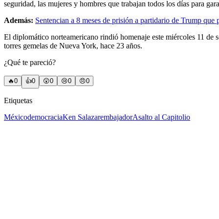
seguridad, las mujeres y hombres que trabajan todos los días para gara
Además:
Sentencian a 8 meses de prisión a partidario de Trump que pa
El diplomático norteamericano rindió homenaje este miércoles 11 de se
torres gemelas de Nueva York, hace 23 años.
¿Qué te pareció?
🔥
0
👍
0
😲
0
😢
0
😠
0
Etiquetas
México
democracia
Ken Salazar
embajador
Asalto al Capitolio