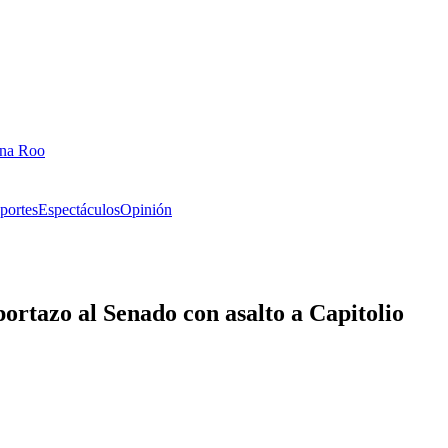
ana Roo
portes
Espectáculos
Opinión
rtazo al Senado con asalto a Capitolio