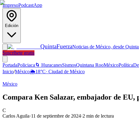
Impreso
Podcast
App
Edición
Quinta
Fuerza
Noticias de México, desde Quint
Suscríbete gratis
Portada
Policiaca
🌀 Huracanes
Sismos
Quintana Roo
México
Política
De
Inicio
/
México
🌦️
18
°C
·
Ciudad de México
México
Compara Ken Salazar, embajador de EU, po
C
Carlos Aguila
·
11 de septiembre de 2024
·
2
min de lectura