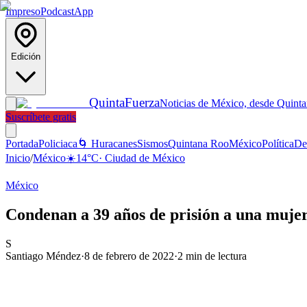
Impreso
Podcast
App
Edición
Quinta
Fuerza
Noticias de México, desde Quint
Suscríbete gratis
Portada
Policiaca
🌀 Huracanes
Sismos
Quintana Roo
México
Política
De
Inicio
/
México
☀️
14
°C
·
Ciudad de México
México
Condenan a 39 años de prisión a una mujer
S
Santiago Méndez
·
8 de febrero de 2022
·
2
min de lectura