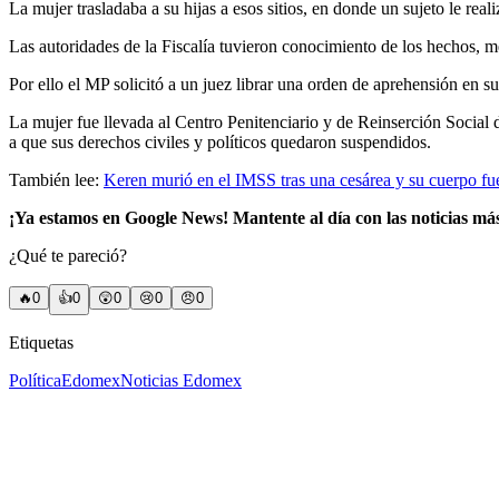
La mujer trasladaba a su hijas a esos sitios, en donde un sujeto le real
Las autoridades de la Fiscalía tuvieron conocimiento de los hechos, me
Por ello el MP solicitó a un juez librar una orden de aprehensión en 
La mujer fue llevada al Centro Penitenciario y de Reinserción Social 
a que sus derechos civiles y políticos quedaron suspendidos.
También lee:
Keren murió en el IMSS tras una cesárea y su cuerpo fu
¡Ya estamos en Google News! Mantente al día con las noticias má
¿Qué te pareció?
🔥
0
👍
0
😲
0
😢
0
😠
0
Etiquetas
Política
Edomex
Noticias Edomex