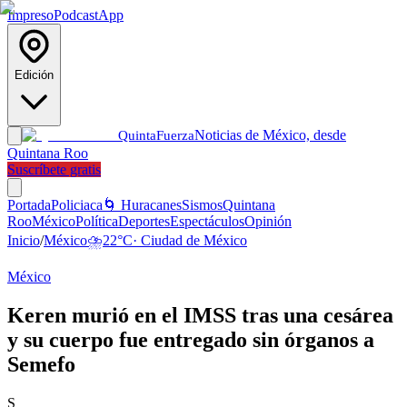
Impreso
Podcast
App
Edición
Noticias de México, desde
Quinta
Fuerza
Quintana Roo
Suscríbete gratis
Portada
Policiaca
🌀 Huracanes
Sismos
Quintana
Roo
México
Política
Deportes
Espectáculos
Opinión
Inicio
/
México
⛈️
22
°C
·
Ciudad de México
México
Keren murió en el IMSS tras una cesárea
y su cuerpo fue entregado sin órganos a
Semefo
S