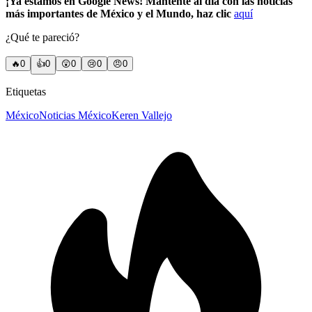
¡Ya estamos en Google News! Mantente al día con las noticias
más importantes de México y el Mundo, haz clic
aquí
¿Qué te pareció?
🔥
0
👍
0
😲
0
😢
0
😠
0
Etiquetas
México
Noticias México
Keren Vallejo