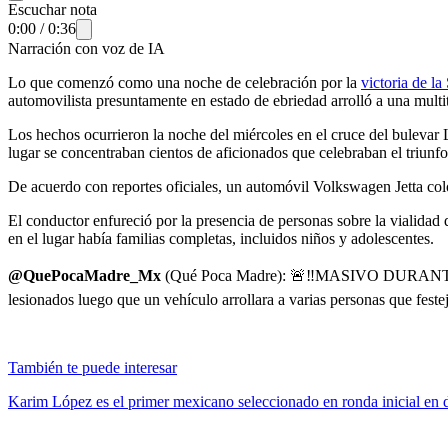
Escuchar nota
0:00
/
0:36
Narración con voz de IA
Lo que comenzó como una noche de celebración por la
victoria de l
automovilista presuntamente en estado de ebriedad arrolló a una multit
Los hechos ocurrieron la noche del miércoles en el cruce del buleva
lugar se concentraban cientos de aficionados que celebraban el triunf
De acuerdo con reportes oficiales, un automóvil Volkswagen Jetta col
El conductor enfureció por la presencia de personas sobre la vialidad q
en el lugar había familias completas, incluidos niños y adolescentes.
@QuePocaMadre_Mx
(Qué Poca Madre): 🚨‼️MASIVO DURANT
lesionados luego que un vehículo arrollara a varias personas que fe
También te puede interesar
Karim López es el primer mexicano seleccionado en ronda inicial en 