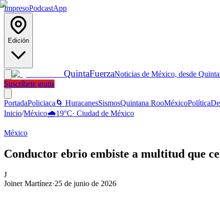
Impreso
Podcast
App
Edición
Quinta
Fuerza
Noticias de México, desde Quint
Suscríbete gratis
Portada
Policiaca
🌀 Huracanes
Sismos
Quintana Roo
México
Política
De
Inicio
/
México
🌧️
19
°C
·
Ciudad de México
México
Conductor ebrio embiste a multitud que ce
J
Joiner Martínez
·
25 de junio de 2026