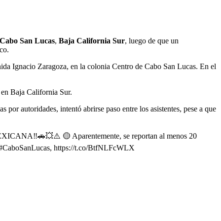
Cabo San Lucas
,
Baja California Sur
, luego de que un
co.
nida Ignacio Zaragoza, en la colonia Centro de Cabo San Lucas. En el
en Baja California Sur.
s por autoridades, intentó abrirse paso entre los asistentes, pese a que
‼️🚗💥⚠️ 🟡 Aparentemente, se reportan al menos 20
s de #CaboSanLucas, https://t.co/BtfNLFcWLX