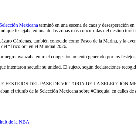
a Selección Mexicana
terminó en una escena de caos y desesperación en
ud que festejaba en una de las zonas más concurridas del destino turísti
r Lázaro Cárdenas, también conocido como Paseo de la Marina, y la ave
o del “Tricolor” en el Mundial 2026.
or negro avanzaba entre el congestionamiento generado por los festejos 
ue intentaron sacudir su unidad. El sujeto, según declaraciones recogida
E FESTEJOS DEL PASE DE VICTORIA DE LA SELECCIÓN MEXICANA
stejaban el triunfo de la Selección Mexicana sobre #Chequia, en calle
draft de la NBA