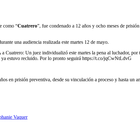
re como “
Cuatrero
”, fue condenado a 12 años y ocho meses de prisión p
durante una audiencia realizada este martes 12 de mayo.
trero: Un juez individualizó este martes la pena al luchador, por ten
ya estuvo recluido. Por lo pronto seguirá https://t.co/jqCwNtLdvG
años en prisión preventiva, desde su vinculación a proceso y hasta un 
ephanie Vaquer