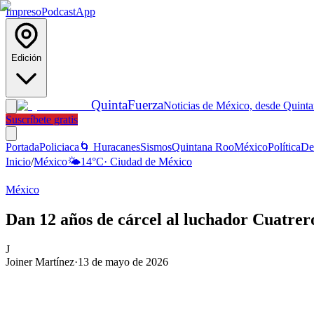
Impreso
Podcast
App
Edición
Quinta
Fuerza
Noticias de México, desde Quint
Suscríbete gratis
Portada
Policiaca
🌀 Huracanes
Sismos
Quintana Roo
México
Política
De
Inicio
/
México
🌤️
14
°C
·
Ciudad de México
México
Dan 12 años de cárcel al luchador Cuatrero
J
Joiner Martínez
·
13 de mayo de 2026