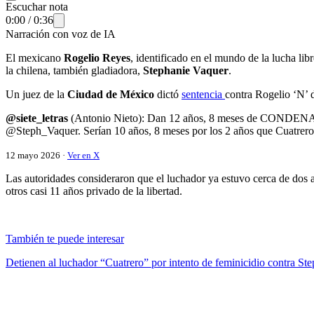
Escuchar nota
0:00
/
0:36
Narración con voz de IA
El mexicano
Rogelio Reyes
, identificado en el mundo de la lucha lib
la chilena, también gladiadora,
Stephanie Vaquer
.
Un juez de la
Ciudad de México
dictó
sentencia
contra Rogelio ‘N’ 
@siete_letras
(Antonio Nieto): Dan 12 años, 8 meses de CONDENA a Cua
@Steph_Vaquer. Serían 10 años, 8 meses por los 2 años que Cuatrero 
12 mayo 2026 ·
Ver en X
Las autoridades consideraron que el luchador ya estuvo cerca de dos 
otros casi 11 años privado de la libertad.
También te puede interesar
Detienen al luchador “Cuatrero” por intento de feminicidio contra St