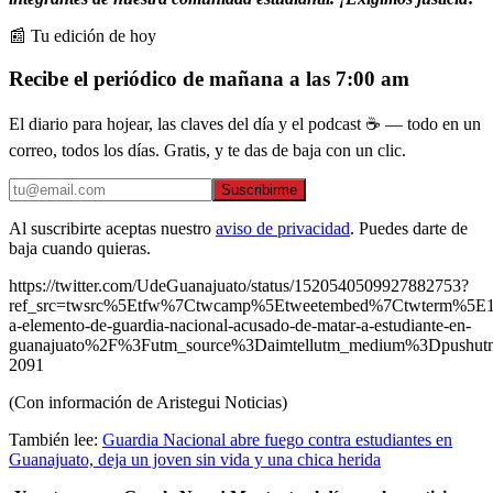
📰 Tu edición de hoy
Recibe el periódico de mañana a las 7:00 am
El diario para hojear, las claves del día y el podcast ☕ — todo en un
correo, todos los días. Gratis, y te das de baja con un clic.
Suscribirme
Al suscribirte aceptas nuestro
aviso de privacidad
. Puedes darte de
baja cuando quieras.
https://twitter.com/UdeGuanajuato/status/1520540509927882753?
ref_src=twsrc%5Etfw%7Ctwcamp%5Etweetembed%7Ctwterm%5E15
a-elemento-de-guardia-nacional-acusado-de-matar-a-estudiante-en-
guanajuato%2F%3Futm_source%3Daimtellutm_medium%3Dpushut
2091
(Con información de Aristegui Noticias)
También lee:
Guardia Nacional abre fuego contra estudiantes en
Guanajuato, deja un joven sin vida y una chica herida