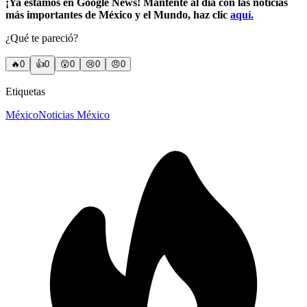
¡Ya estamos en Google News! Mantente al día con las noticias
más importantes de México y el Mundo, haz clic
aquí.
¿Qué te pareció?
🔥
0
👍
0
😲
0
😢
0
😠
0
Etiquetas
México
Noticias México