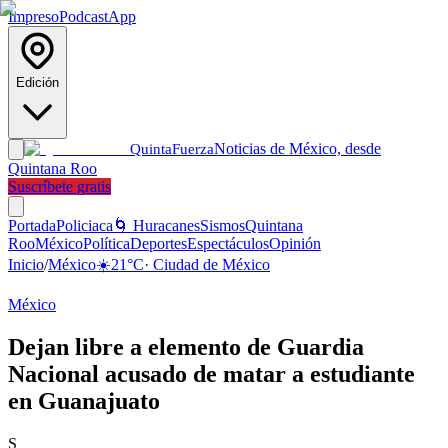
Impreso
Podcast
App
Edición
Noticias de México, desde
Quinta
Fuerza
Quintana Roo
Suscríbete gratis
Portada
Policiaca
🌀 Huracanes
Sismos
Quintana
Roo
México
Política
Deportes
Espectáculos
Opinión
Inicio
/
México
☀️
21
°C
·
Ciudad de México
México
Dejan libre a elemento de Guardia
Nacional acusado de matar a estudiante
en Guanajuato
S