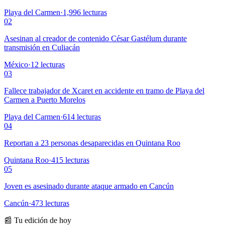
Playa del Carmen
·
1,996
lecturas
02
Asesinan al creador de contenido César Gastélum durante
transmisión en Culiacán
México
·
12
lecturas
03
Fallece trabajador de Xcaret en accidente en tramo de Playa del
Carmen a Puerto Morelos
Playa del Carmen
·
614
lecturas
04
Reportan a 23 personas desaparecidas en Quintana Roo
Quintana Roo
·
415
lecturas
05
Joven es asesinado durante ataque armado en Cancún
Cancún
·
473
lecturas
📰 Tu edición de hoy