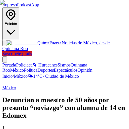
Impreso
Podcast
App
Edición
Noticias de México, desde
Quinta
Fuerza
Quintana Roo
Suscríbete gratis
Portada
Policiaca
🌀 Huracanes
Sismos
Quintana
Roo
México
Política
Deportes
Espectáculos
Opinión
Inicio
/
México
🌤️
14
°C
·
Ciudad de México
México
Denuncian a maestro de 50 años por
presunto “noviazgo” con alumna de 14 en
Edomex
J