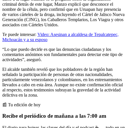
criminal detrás de este lugar, Manzo explicó que desconoce el
nombre de la célula, pero confirmó que en Uruapan hay presencia
de varios cárteles de la droga, incluyendo el Cártel de Jalisco Nueva
Generación (CJNG), los Caballeros Templarios, Los Viagra y otros
asociados con Cárteles Unidos.
Te puede interesar:
Video: Asesinan a alcaldesa de Tepalcatepec,
Michoacán y a su esposo
“Lo que puedo decirle es que las denuncias ciudadanas y los
comentarios anónimos son fundamentales para detectar este tipo de
actividades”, aseguró.
El alcalde también reveló que los pobladores de la región han
señalado la participación de personas de otras nacionalidades,
particularmente venezolanos y colombianos, en los entrenamientos
llevados a cabo en esta área. Aunque no existe confirmación oficial
al respecto, estos testimonios subrayan la gravedad de la actividad
delictiva en la zona.
📰 Tu edición de hoy
Recibe el periódico de mañana a las 7:00 am
El diario para hojear, las claves del día y el podcast ☕ — todo en un