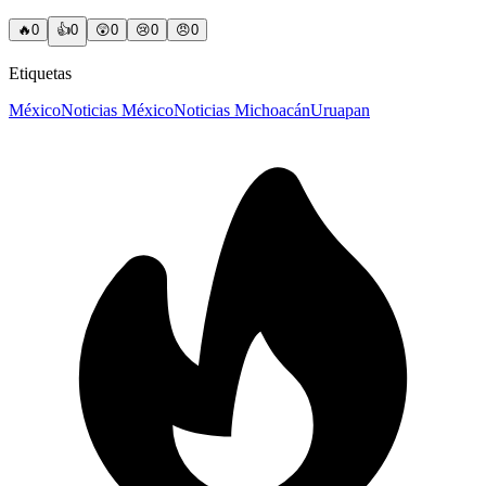
🔥
0
👍
0
😲
0
😢
0
😠
0
Etiquetas
México
Noticias México
Noticias Michoacán
Uruapan