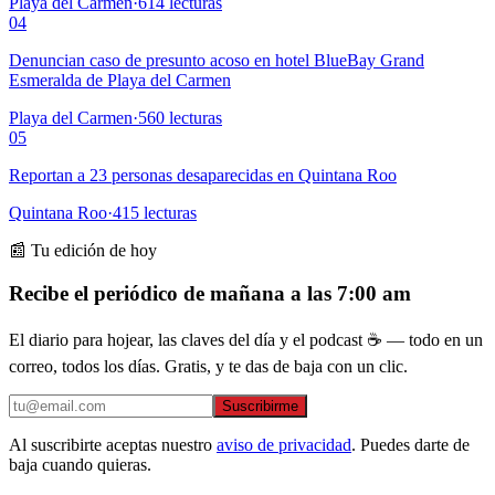
Playa del Carmen
·
614
lecturas
04
Denuncian caso de presunto acoso en hotel BlueBay Grand
Esmeralda de Playa del Carmen
Playa del Carmen
·
560
lecturas
05
Reportan a 23 personas desaparecidas en Quintana Roo
Quintana Roo
·
415
lecturas
📰 Tu edición de hoy
Recibe el periódico de mañana a las 7:00 am
El diario para hojear, las claves del día y el podcast ☕ — todo en un
correo, todos los días. Gratis, y te das de baja con un clic.
Suscribirme
Al suscribirte aceptas nuestro
aviso de privacidad
. Puedes darte de
baja cuando quieras.