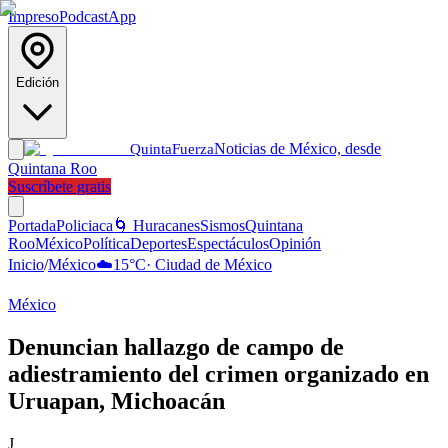
Impreso
Podcast
App
Edición
Noticias de México, desde
Quinta
Fuerza
Quintana Roo
Suscríbete gratis
Portada
Policiaca
🌀 Huracanes
Sismos
Quintana
Roo
México
Política
Deportes
Espectáculos
Opinión
Inicio
/
México
☁️
15
°C
·
Ciudad de México
México
Denuncian hallazgo de campo de
adiestramiento del crimen organizado en
Uruapan, Michoacán
J