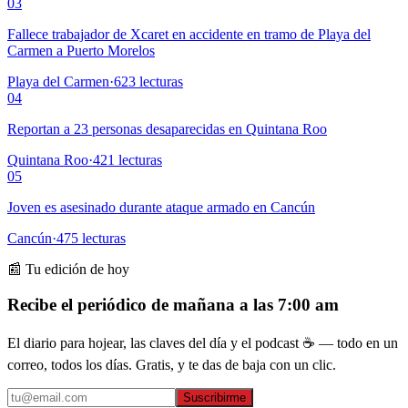
03
Fallece trabajador de Xcaret en accidente en tramo de Playa del
Carmen a Puerto Morelos
Playa del Carmen
·
623
lecturas
04
Reportan a 23 personas desaparecidas en Quintana Roo
Quintana Roo
·
421
lecturas
05
Joven es asesinado durante ataque armado en Cancún
Cancún
·
475
lecturas
📰 Tu edición de hoy
Recibe el periódico de mañana a las 7:00 am
El diario para hojear, las claves del día y el podcast ☕ — todo en un
correo, todos los días. Gratis, y te das de baja con un clic.
Suscribirme