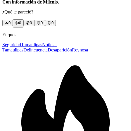
Con información de Milenio.
¿Qué te pareció?
🔥
0
👍
0
😲
0
😢
0
😠
0
Etiquetas
Seguridad
Tamaulipas
Noticias
Tamaulipas
Delincuencia
Desaparición
Reynosa