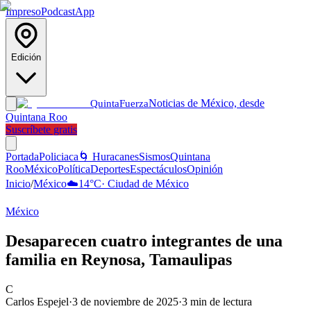
Impreso
Podcast
App
Edición
Noticias de México, desde
Quinta
Fuerza
Quintana Roo
Suscríbete gratis
Portada
Policiaca
🌀 Huracanes
Sismos
Quintana
Roo
México
Política
Deportes
Espectáculos
Opinión
Inicio
/
México
☁️
14
°C
·
Ciudad de México
México
Desaparecen cuatro integrantes de una
familia en Reynosa, Tamaulipas
C
Carlos Espejel
·
3 de noviembre de 2025
·
3
min de lectura