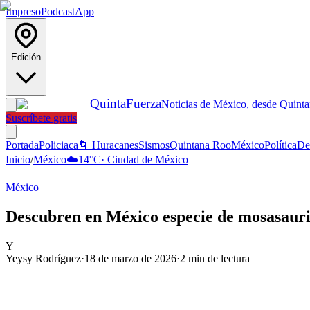
Impreso
Podcast
App
Edición
Quinta
Fuerza
Noticias de México, desde Quint
Suscríbete gratis
Portada
Policiaca
🌀 Huracanes
Sismos
Quintana Roo
México
Política
De
Inicio
/
México
☁️
14
°C
·
Ciudad de México
México
Descubren en México especie de mosasaurio
Y
Yeysy Rodríguez
·
18 de marzo de 2026
·
2
min de lectura