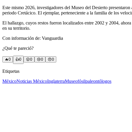
Este mismo 2026, investigadores del Museo del Desierto presentaron a
periodo Cretácico. El ejemplar, perteneciente a la familia de los vel
El hallazgo, cuyos restos fueron localizados entre 2002 y 2004, ahor
en su territorio.
Con información de: Vanguardia
¿Qué te pareció?
🔥
0
👍
0
😲
0
😢
0
😠
0
Etiquetas
México
Noticias México
Inglaterra
Museo
fósil
paleontólogos