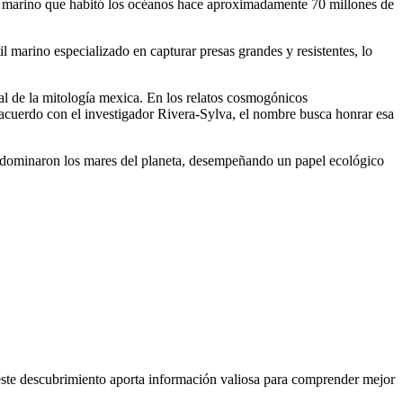
or marino que habitó los océanos hace aproximadamente 70 millones de
l marino especializado en capturar presas grandes y resistentes, lo
ial de la mitología mexica. En los relatos cosmogónicos
De acuerdo con el investigador Rivera-Sylva, el nombre busca honrar esa
co dominaron los mares del planeta, desempeñando un papel ecológico
ue este descubrimiento aporta información valiosa para comprender mejor