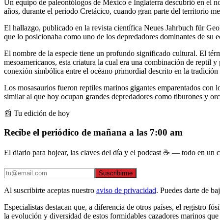
Un equipo de paleontólogos de México e Inglaterra descubrió en el n
años, durante el periodo Cretácico, cuando gran parte del territorio m
El hallazgo, publicado en la revista científica Neues Jahrbuch für Geo
que lo posicionaba como uno de los depredadores dominantes de su e
El nombre de la especie tiene un profundo significado cultural. El tér
mesoamericanos, esta criatura la cual era una combinación de reptil y p
conexión simbólica entre el océano primordial descrito en la tradición
Los mosasaurios fueron reptiles marinos gigantes emparentados con lo
similar al que hoy ocupan grandes depredadores como tiburones y orc
📰 Tu edición de hoy
Recibe el periódico de mañana a las 7:00 am
El diario para hojear, las claves del día y el podcast ☕ — todo en un co
Suscribirme
Al suscribirte aceptas nuestro
aviso de privacidad
. Puedes darte de ba
Especialistas destacan que, a diferencia de otros países, el registro 
la evolución y diversidad de estos formidables cazadores marinos que