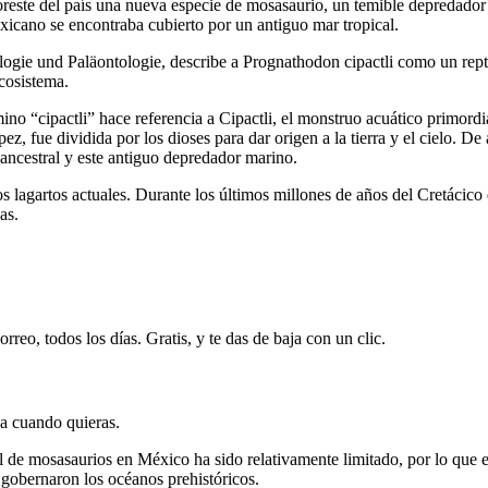
oreste del país una nueva especie de mosasaurio, un temible depredad
exicano se encontraba cubierto por un antiguo mar tropical.
logie und Paläontologie, describe a Prognathodon cipactli como un repti
cosistema.
mino “cipactli” hace referencia a Cipactli, el monstruo acuático primord
ez, fue dividida por los dioses para dar origen a la tierra y el cielo. 
 ancestral y este antiguo depredador marino.
s lagartos actuales. Durante los últimos millones de años del Cretáci
as.
rreo, todos los días. Gratis, y te das de baja con un clic.
ja cuando quieras.
fósil de mosasaurios en México ha sido relativamente limitado, por lo q
 gobernaron los océanos prehistóricos.