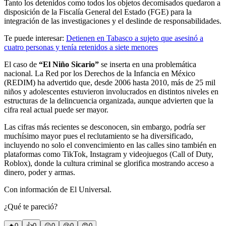
Tanto los detenidos como todos los objetos decomisados quedaron a
disposición de la Fiscalía General del Estado (FGE) para la
integración de las investigaciones y el deslinde de responsabilidades.
Te puede interesar:
Detienen en Tabasco a sujeto que asesinó a
cuatro personas y tenía retenidos a siete menores
El caso de
“El Niño Sicario”
se inserta en una problemática
nacional. La Red por los Derechos de la Infancia en México
(REDIM) ha advertido que, desde 2006 hasta 2010, más de 25 mil
niños y adolescentes estuvieron involucrados en distintos niveles en
estructuras de la delincuencia organizada, aunque advierten que la
cifra real actual puede ser mayor.
Las cifras más recientes se desconocen, sin embargo, podría ser
muchísimo mayor pues el reclutamiento se ha diversificado,
incluyendo no solo el convencimiento en las calles sino también en
plataformas como TikTok, Instagram y videojuegos (Call of Duty,
Roblox), donde la cultura criminal se glorifica mostrando acceso a
dinero, poder y armas.
Con información de El Universal.
¿Qué te pareció?
🔥
0
👍
0
😲
0
😢
0
😠
0