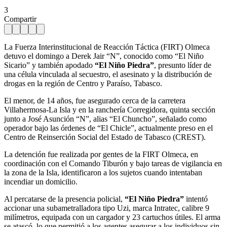
3
Compartir
La Fuerza Interinstitucional de Reacción Táctica (FIRT) Olmeca
detuvo el domingo a Derek Jair “N”, conocido como “El Niño
Sicario” y también apodado
“El Niño Piedra”
, presunto líder de
una célula vinculada al secuestro, el asesinato y la distribución de
drogas en la región de Centro y Paraíso, Tabasco.
El menor, de 14 años, fue asegurado cerca de la carretera
Villahermosa-La Isla y en la ranchería Corregidora, quinta sección
junto a José Asunción “N”, alias “El Chuncho”, señalado como
operador bajo las órdenes de “El Chicle”, actualmente preso en el
Centro de Reinserción Social del Estado de Tabasco (CREST).
La detención fue realizada por gentes de la FIRT Olmeca, en
coordinación con el Comando Tiburón y bajo tareas de vigilancia en
la zona de la Isla, identificaron a los sujetos cuando intentaban
incendiar un domicilio.
Al percatarse de la presencia policial,
“El Niño Piedra”
intentó
accionar una subametralladora tipo Uzi, marca Intratec, calibre 9
milímetros, equipada con un cargador y 23 cartuchos útiles. El arma
se atascó, lo que permitió a los agentes asegurar a los individuos sin