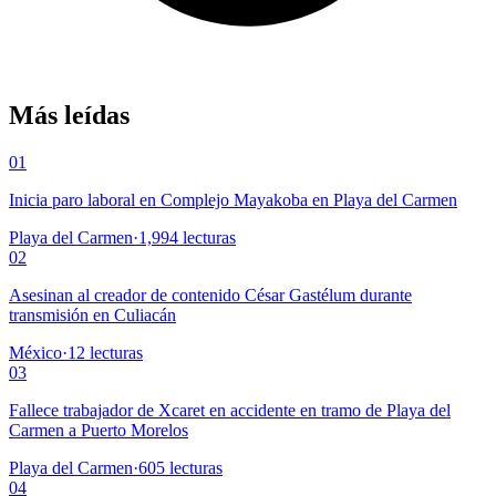
Más leídas
01
Inicia paro laboral en Complejo Mayakoba en Playa del Carmen
Playa del Carmen
·
1,994
lecturas
02
Asesinan al creador de contenido César Gastélum durante
transmisión en Culiacán
México
·
12
lecturas
03
Fallece trabajador de Xcaret en accidente en tramo de Playa del
Carmen a Puerto Morelos
Playa del Carmen
·
605
lecturas
04