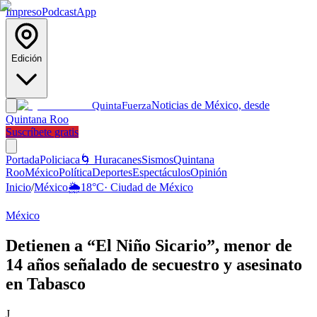
Impreso
Podcast
App
Edición
Noticias de México, desde
Quinta
Fuerza
Quintana Roo
Suscríbete gratis
Portada
Policiaca
🌀 Huracanes
Sismos
Quintana
Roo
México
Política
Deportes
Espectáculos
Opinión
Inicio
/
México
🌦️
18
°C
·
Ciudad de México
México
Detienen a “El Niño Sicario”, menor de
14 años señalado de secuestro y asesinato
en Tabasco
J