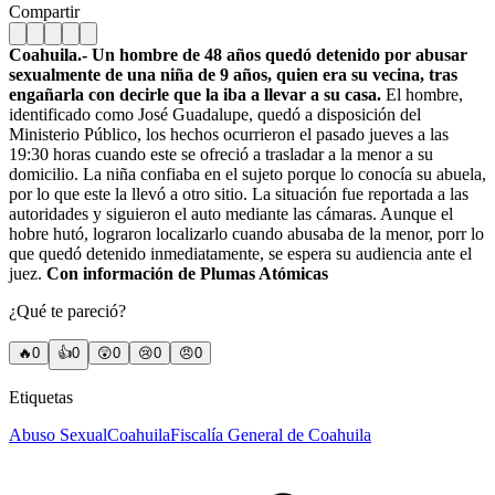
Compartir
Coahuila.- Un hombre de 48 años quedó detenido por abusar
sexualmente de una niña de 9 años, quien era su vecina, tras
engañarla con decirle que la iba a llevar a su casa.
El hombre,
identificado como José Guadalupe, quedó a disposición del
Ministerio Público, los hechos ocurrieron el pasado jueves a las
19:30 horas cuando este se ofreció a trasladar a la menor a su
domicilio. La niña confiaba en el sujeto porque lo conocía su abuela,
por lo que este la llevó a otro sitio. La situación fue reportada a las
autoridades y siguieron el auto mediante las cámaras. Aunque el
hobre hutó, lograron localizarlo cuando abusaba de la menor, porr lo
que quedó detenido inmediatamente, se espera su audiencia ante el
juez.
Con información de Plumas Atómicas
¿Qué te pareció?
🔥
0
👍
0
😲
0
😢
0
😠
0
Etiquetas
Abuso Sexual
Coahuila
Fiscalía General de Coahuila