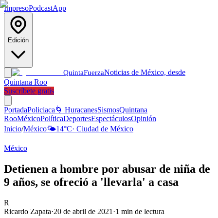
Impreso
Podcast
App
Edición
Noticias de México, desde
Quinta
Fuerza
Quintana Roo
Suscríbete gratis
Portada
Policiaca
🌀 Huracanes
Sismos
Quintana
Roo
México
Política
Deportes
Espectáculos
Opinión
Inicio
/
México
🌤️
14
°C
·
Ciudad de México
México
Detienen a hombre por abusar de niña de
9 años, se ofreció a 'llevarla' a casa
R
Ricardo Zapata
·
20 de abril de 2021
·
1
min de lectura