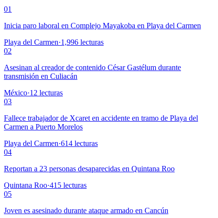
01
Inicia paro laboral en Complejo Mayakoba en Playa del Carmen
Playa del Carmen
·
1,996
lecturas
02
Asesinan al creador de contenido César Gastélum durante
transmisión en Culiacán
México
·
12
lecturas
03
Fallece trabajador de Xcaret en accidente en tramo de Playa del
Carmen a Puerto Morelos
Playa del Carmen
·
614
lecturas
04
Reportan a 23 personas desaparecidas en Quintana Roo
Quintana Roo
·
415
lecturas
05
Joven es asesinado durante ataque armado en Cancún