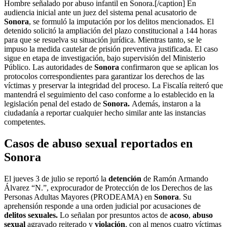
Hombre señalado por abuso infantil en Sonora.[/caption] En
audiencia inicial ante un juez del sistema penal acusatorio de
Sonora
, se formuló la imputación por los delitos mencionados. El
detenido solicitó la ampliación del plazo constitucional a 144 horas
para que se resuelva su situación jurídica. Mientras tanto, se le
impuso la medida cautelar de prisión preventiva justificada. El caso
sigue en etapa de investigación, bajo supervisión del Ministerio
Público. Las autoridades de
Sonora
confirmaron que se aplican los
protocolos correspondientes para garantizar los derechos de las
víctimas y preservar la integridad del proceso. La Fiscalía reiteró que
mantendrá el seguimiento del caso conforme a lo establecido en la
legislación penal del estado de
Sonora.
Además, instaron a la
ciudadanía a reportar cualquier hecho similar ante las instancias
competentes.
Casos de abuso sexual reportados en
Sonora
El jueves 3 de julio se reportó la
detención
de Ramón Armando
Álvarez “N.”, exprocurador de Protección de los Derechos de las
Personas Adultas Mayores (PRODEAMA) en
Sonora
. Su
aprehensión responde a una orden judicial por acusaciones de
delitos sexuales.
Lo señalan por presuntos actos de
acoso
,
abuso
sexual
agravado reiterado y
violación
, con al menos cuatro víctimas