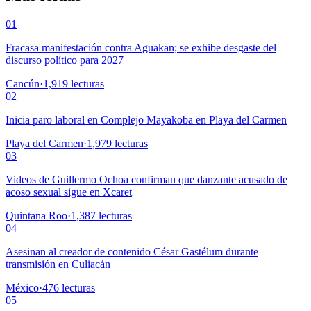
01
Fracasa manifestación contra Aguakan; se exhibe desgaste del
discurso político para 2027
Cancún
·
1,919
lecturas
02
Inicia paro laboral en Complejo Mayakoba en Playa del Carmen
Playa del Carmen
·
1,979
lecturas
03
Videos de Guillermo Ochoa confirman que danzante acusado de
acoso sexual sigue en Xcaret
Quintana Roo
·
1,387
lecturas
04
Asesinan al creador de contenido César Gastélum durante
transmisión en Culiacán
México
·
476
lecturas
05