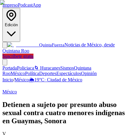
Impreso
Podcast
App
Edición
Noticias de México, desde
Quinta
Fuerza
Quintana Roo
Suscríbete gratis
Portada
Policiaca
🌀 Huracanes
Sismos
Quintana
Roo
México
Política
Deportes
Espectáculos
Opinión
Inicio
/
México
🌦️
19
°C
·
Ciudad de México
México
Detienen a sujeto por presunto abuso
sexual contra cuatro menores indígenas
en Guaymas, Sonora
V