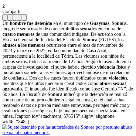
2
Compartir
Un
hombre fue detenido
en el municipio de
Guaymas
,
Sonora
,
luego de ser acusado de cometer
delitos sexuales
en contra de
cuatro menores
de una comunidad indígena. De acuerdo con la
Fiscalía General de Justicia del Estado de
Sonora
(FGJES), los
abusos a los menores
ocurrieron entre el mes de noviembre de
2023 y marzo de 2025, en la comunidad de Casa Azul,
perteneciente a la localidad de Tórim. Las víctimas son niños de
ambos sexos, todos con menos de 12 años. Según lo asentado en la
carpeta de investigación, el sujeto habría ejercido
violencia
física y
moral para someter a las víctimas, aprovechándose de una relación
de confianza. Dos de los casos fueron tipificados como
violación
,
mientras que los otros quedaron clasificados como
abuso sexual
agravado.
El imputado fue identificado como José Gerardo “N”, de
50 años. La Fiscalía de
Sonora
indicó que la detención se realizó
como parte de un procedimiento legal en curso, en el cual se han
recabado datos de prueba mediante entrevistas, peritajes médicos y
evaluaciones psicológicas, bajo una perspectiva especializada en
niñez. [caption id="attachment_576515" align="alignnone"
width="848"]