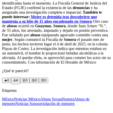
identificadas hasta el momento. La Fiscalía General de Justicia del
Estado (FGJE) confirmó la existencia de las
denuncias
y ha
asegurado una investigación completa e imparcial.
También te
puede interesar:
Mujer es detenida tras descubrirse que
mantenía a su hijo de 11 años encadenado en Sonora
Otro caso
de
abuso
ocurrió en
Guaymas
,
Sonora
, donde Juan Arturo “N.”,
de 55 años, fue arrestado, imputado y dejado en prisión preventiva.
Fue señalado por
abuso
equiparado agravado cometido contra una
mujer
. Según comunicó la Fiscalía de
Sonora
el pasado mes de
junio, los hechos tuvieron lugar el 4 de abril de 2025, en la colonia
Playas de Cortez. La investigación indica que mientras estaban en
un automóvil, el hombre le proporcionó bebidas alcohólicas a la
afectada. Al quedar ebria, se aprovechó para cometer los actos sin su
consentimiento. Con información de El Heraldo de México
¿Qué te pareció?
🔥
0
👍
0
😲
0
😢
0
😠
0
Etiquetas
México
Noticias México
Abuso Sexual
Sonora
Abuso de
menores
Noticias Sonora
violación de menores