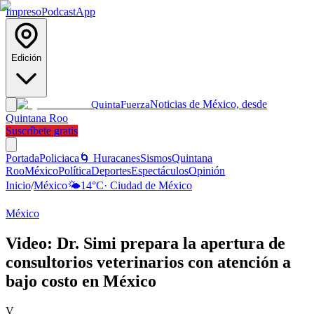
Impreso
Podcast
App
Edición
Noticias de México, desde
Quinta
Fuerza
Quintana Roo
Suscríbete gratis
Portada
Policiaca
🌀 Huracanes
Sismos
Quintana
Roo
México
Política
Deportes
Espectáculos
Opinión
Inicio
/
México
🌤️
14
°C
·
Ciudad de México
México
Video: Dr. Simi prepara la apertura de
consultorios veterinarios con atención a
bajo costo en México
V