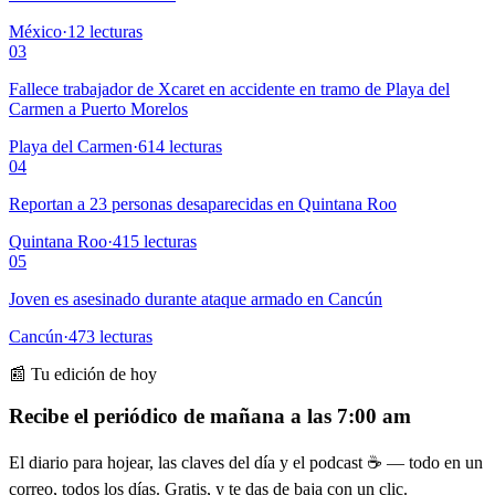
México
·
12
lecturas
03
Fallece trabajador de Xcaret en accidente en tramo de Playa del
Carmen a Puerto Morelos
Playa del Carmen
·
614
lecturas
04
Reportan a 23 personas desaparecidas en Quintana Roo
Quintana Roo
·
415
lecturas
05
Joven es asesinado durante ataque armado en Cancún
Cancún
·
473
lecturas
📰 Tu edición de hoy
Recibe el periódico de mañana a las 7:00 am
El diario para hojear, las claves del día y el podcast ☕ — todo en un
correo, todos los días. Gratis, y te das de baja con un clic.