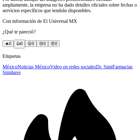
ampliamente, la empresa no ha dado detalles oficiales sobre fechas o
servicios específicos que tendrán disponibles.
Con información de El Universal MX
¿Qué te pareció?
🔥
0
👍
0
😲
0
😢
0
😠
0
Etiquetas
México
Noticias México
Video en redes sociales
Dr. Simi
Farmacias
Similares