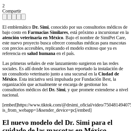
2
Compartir
El emblemático
Dr. Simi
, conocido por sus consultorios médicos de
bajo costo en
Farmacias Similares
, está próximo a incursionar en la
atención veterinaria en México
. Bajo el nombre de SimiPet Care,
este nuevo proyecto busca ofrecer consultas médicas para mascotas
con precios accesibles, replicando el modelo exitoso que ya es
referencia en
salud humana
en el país.
Las primeras señales de este lanzamiento surgieron en las redes
sociales. Es allí donde los usuarios han reportado la instalación de
un consultorio veterinario junto a una sucursal en la
Ciudad de
México
. Esta iniciativa será impulsada por Fundación Best, la
organización que actualmente se encarga de gestionar los
consultorios médicos del
Dr.
Simi
, y que promete extenderse a nivel
nacional.
[embed]https://www.tiktok.com/@drsimi_oficial/video/7504814940
is_from_webapp=1&sender_device=pc[/embed]
El nuevo modelo del Dr. Simi para el
cuidado de las mascotas en México