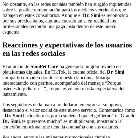
No obstante, en las redes sociales también han surgido inquietudes
sobre la posible remuneración para los médicos veterinarios que
trabajen en estos consultorios. Aunque el
Dr. Simi
es reconocido
por sus precios bajos, algunos cuestionan si en realidad los
profesionales recibirán una paga justa dentro de este nuevo
esquema.
Reacciones y expectativas de los usuarios
en las redes sociales
El anuncio de
SimiPet Care
ha generado un gran revuelo en
plataformas digitales. En TikTok, la cuenta oficial del
Dr.
Simi
compartió un video donde se muestra la icónica botarga
interactuando con perritos, acompañado del mensaje “Porque
ustedes lo pidieron…”, lo que avivó aún más la expectativa del
lanzamiento.
Los seguidores de la marca no dudaron en expresar su apoyo,
destacando el valor social de este nuevo servicio. Comentarios como
“
Dr.
Simi
haciendo más por la sociedad que el gobierno” o “Grande
Dr.
Simi
, te queremos mucho” se multiplicaron, mostrando la
conexión emocional que tiene la compañía con sus usuarios.
Por ahora, aunque las imágenes promocionales circulan