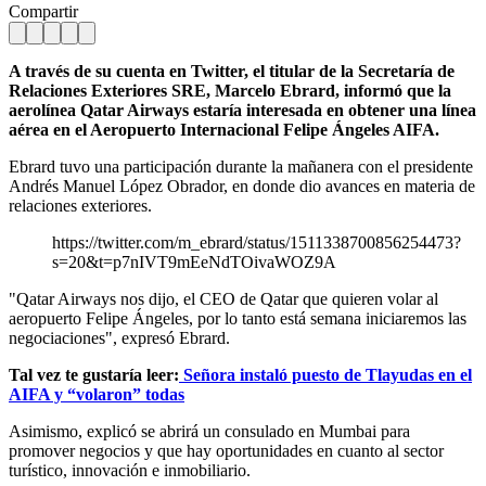
Compartir
A través de su cuenta en Twitter, el titular de la Secretaría de
Relaciones Exteriores SRE, Marcelo Ebrard, informó que la
aerolínea Qatar Airways estaría interesada en obtener una línea
aérea en el Aeropuerto Internacional Felipe Ángeles AIFA.
Ebrard tuvo una participación durante la mañanera con el presidente
Andrés Manuel López Obrador, en donde dio avances en materia de
relaciones exteriores.
https://twitter.com/m_ebrard/status/1511338700856254473?
s=20&t=p7nIVT9mEeNdTOivaWOZ9A
"Qatar Airways nos dijo, el CEO de Qatar que quieren volar al
aeropuerto Felipe Ángeles, por lo tanto está semana iniciaremos las
negociaciones", expresó Ebrard.
Tal vez te gustaría leer:
Señora instaló puesto de Tlayudas en el
AIFA y “volaron” todas
Asimismo, explicó se abrirá un consulado en Mumbai para
promover negocios y que hay oportunidades en cuanto al sector
turístico, innovación e inmobiliario.