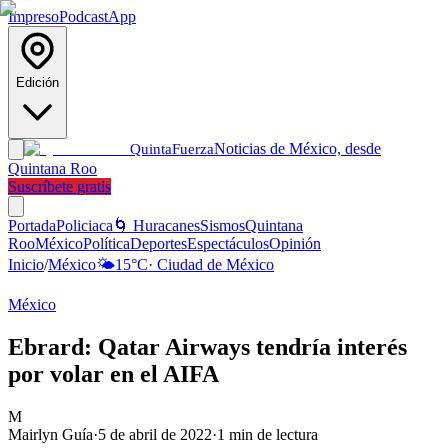
Impreso
Podcast
App
Edición
Noticias de México, desde
Quinta
Fuerza
Quintana Roo
Suscríbete gratis
Portada
Policiaca
🌀 Huracanes
Sismos
Quintana
Roo
México
Política
Deportes
Espectáculos
Opinión
Inicio
/
México
🌤️
15
°C
·
Ciudad de México
México
Ebrard: Qatar Airways tendría interés
por volar en el AIFA
M
Mairlyn Guía
·
5 de abril de 2022
·
1
min de lectura