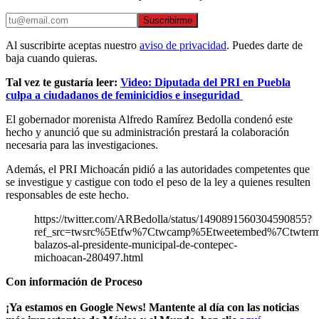
Suscribirme
Al suscribirte aceptas nuestro
aviso de privacidad
. Puedes darte de
baja cuando quieras.
Tal vez te gustaría leer:
Video: Diputada del PRI en Puebla
culpa a ciudadanos de feminicidios e inseguridad
El gobernador morenista Alfredo Ramírez Bedolla condenó este
hecho y anunció que su administración prestará la colaboración
necesaria para las investigaciones.
Además, el PRI Michoacán pidió a las autoridades competentes que
se investigue y castigue con todo el peso de la ley a quienes resulten
responsables de este hecho.
https://twitter.com/ARBedolla/status/1490891560304590855?
ref_src=twsrc%5Etfw%7Ctwcamp%5Etweetembed%7Ctwte
balazos-al-presidente-municipal-de-contepec-
michoacan-280497.html
Con información de Proceso
¡Ya estamos en Google News! Mantente al día con las noticias