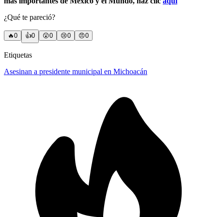
más importantes de México y el Mundo, haz clic
aquí
¿Qué te pareció?
🔥
0
👍
0
😲
0
😢
0
😠
0
Etiquetas
Asesinan a presidente municipal en Michoacán