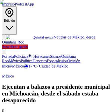
Impreso
Podcast
App
Edición
Noticias de México, desde
Quinta
Fuerza
Quintana Roo
Suscríbete gratis
Portada
Policiaca
🌀 Huracanes
Sismos
Quintana
Roo
México
Política
Deportes
Espectáculos
Opinión
Inicio
/
México
🌦️
17
°C
·
Ciudad de México
México
Ejecutan a balazos a presidente municipal
en Michoacán, desde el sábado estaba
desaparecido
R