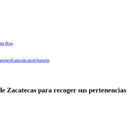
ana Roo
portes
Espectáculos
Opinión
de Zacatecas para recoger sus pertenencias