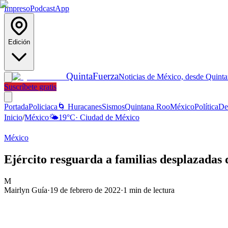
Impreso
Podcast
App
Edición
Quinta
Fuerza
Noticias de México, desde Quint
Suscríbete gratis
Portada
Policiaca
🌀 Huracanes
Sismos
Quintana Roo
México
Política
De
Inicio
/
México
🌤️
19
°C
·
Ciudad de México
México
Ejército resguarda a familias desplazadas 
M
Mairlyn Guía
·
19 de febrero de 2022
·
1
min de lectura