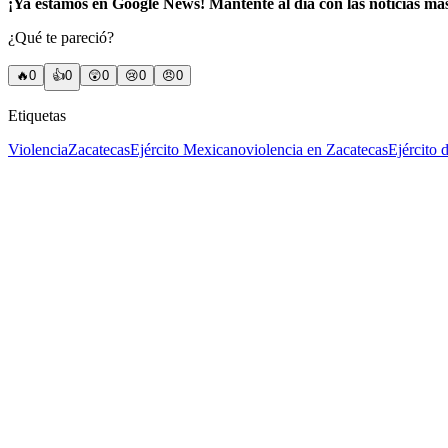
¡Ya estamos en Google News! Mantente al día con las noticias má
¿Qué te pareció?
🔥
0
👍
0
😲
0
😢
0
😠
0
Etiquetas
Violencia
Zacatecas
Ejército Mexicano
violencia en Zacatecas
Ejército 