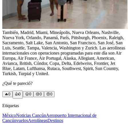
También, Madrid, Miami, Mineápolis, Nueva Orleans, Nashville,
Nueva York, Orlando, Panamá, París, Pittsburgh, Phoenix, Raleigh,
Sacramento, Salt Lake, San Antonio, San Francisco, San José, San
Luis, Seattle, Tampa, Valencia, Washington y Zurich. Las aerolíneas
internacionales con operaciones programadas para este día son Air
Europa, Air France, Air Portugal, Alaska, Allegiant, American,
Avianca, British, Cóndor, Copa, Delta, Edelweiss, Frontier, Jet
Blue, Latam, Lufthansa, Rutaca, Southwest, Spirit, Sun Country,
Turkish, Turpial y United.
¿Qué te pareció?
🔥
0
👍
0
😲
0
😢
0
😠
0
Etiquetas
México
Noticias Cancún
Aeropuerto Internacional de
Cancún
vuelos
Aerolíneas
Destinos