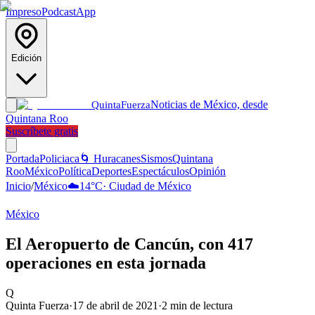
Impreso
Podcast
App
Edición
Noticias de México, desde
Quinta
Fuerza
Quintana Roo
Suscríbete gratis
Portada
Policiaca
🌀 Huracanes
Sismos
Quintana
Roo
México
Política
Deportes
Espectáculos
Opinión
Inicio
/
México
☁️
14
°C
·
Ciudad de México
México
El Aeropuerto de Cancún, con 417
operaciones en esta jornada
Q
Quinta Fuerza
·
17 de abril de 2021
·
2
min de lectura