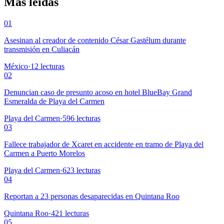
Más leídas
01
Asesinan al creador de contenido César Gastélum durante
transmisión en Culiacán
México
·
12
lecturas
02
Denuncian caso de presunto acoso en hotel BlueBay Grand
Esmeralda de Playa del Carmen
Playa del Carmen
·
596
lecturas
03
Fallece trabajador de Xcaret en accidente en tramo de Playa del
Carmen a Puerto Morelos
Playa del Carmen
·
623
lecturas
04
Reportan a 23 personas desaparecidas en Quintana Roo
Quintana Roo
·
421
lecturas
05