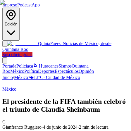
Impreso
Podcast
App
Edición
Noticias de México, desde
Quinta
Fuerza
Quintana Roo
Suscríbete gratis
Portada
Policiaca
🌀 Huracanes
Sismos
Quintana
Roo
México
Política
Deportes
Espectáculos
Opinión
Inicio
/
México
🌤️
13
°C
·
Ciudad de México
México
El presidente de la FIFA también celebró
el triunfo de Claudia Sheinbaum
G
Gianfranco Ruggiero
·
4 de junio de 2024
·
2
min de lectura