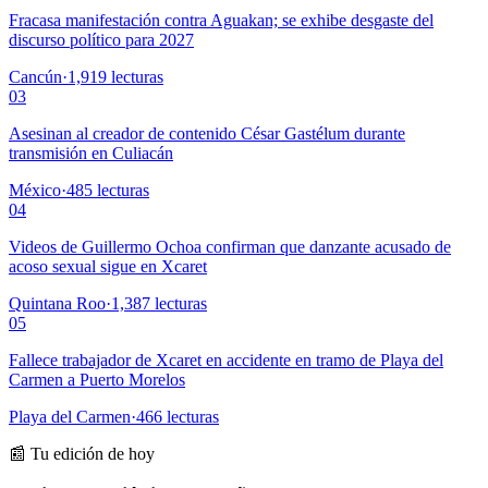
Fracasa manifestación contra Aguakan; se exhibe desgaste del
discurso político para 2027
Cancún
·
1,919
lecturas
03
Asesinan al creador de contenido César Gastélum durante
transmisión en Culiacán
México
·
485
lecturas
04
Videos de Guillermo Ochoa confirman que danzante acusado de
acoso sexual sigue en Xcaret
Quintana Roo
·
1,387
lecturas
05
Fallece trabajador de Xcaret en accidente en tramo de Playa del
Carmen a Puerto Morelos
Playa del Carmen
·
466
lecturas
📰 Tu edición de hoy