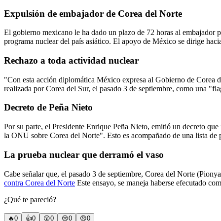
Expulsión de embajador de Corea del Norte
El gobierno mexicano le ha dado un plazo de 72 horas al embajador p
programa nuclear del país asiático. El apoyo de México se dirige haci
Rechazo a toda actividad nuclear
"Con esta acción diplomática México expresa al Gobierno de Corea del
realizada por Corea del Sur, el pasado 3 de septiembre, como una "fla
Decreto de Peña Nieto
Por su parte, el Presidente Enrique Peña Nieto, emitió un decreto que
la ONU sobre Corea del Norte". Esto es acompañado de una lista de p
La prueba nuclear que derramó el vaso
Cabe señalar que, el pasado 3 de septiembre, Corea del Norte (Pionya
contra Corea del Norte
Este ensayo, se maneja haberse efecutado com
¿Qué te pareció?
🔥
0
👍
0
😲
0
😢
0
😠
0