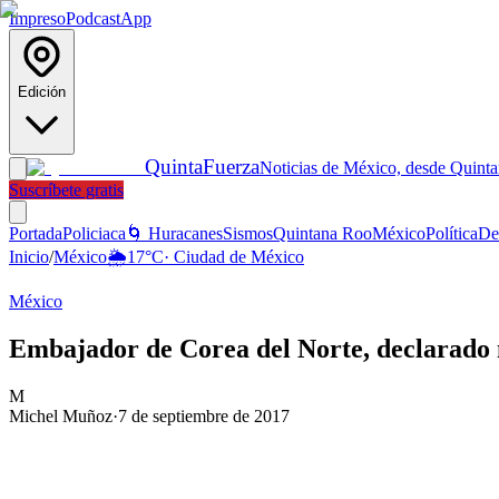
Impreso
Podcast
App
Edición
Quinta
Fuerza
Noticias de México, desde Quint
Suscríbete gratis
Portada
Policiaca
🌀 Huracanes
Sismos
Quintana Roo
México
Política
De
Inicio
/
México
🌦️
17
°C
·
Ciudad de México
México
Embajador de Corea del Norte, declarado 
M
Michel Muñoz
·
7 de septiembre de 2017