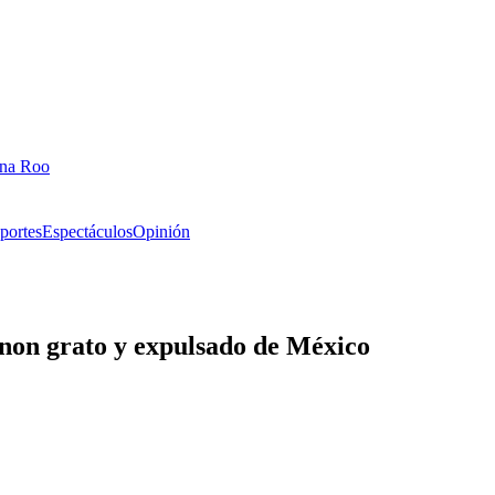
ana Roo
portes
Espectáculos
Opinión
non grato y expulsado de México