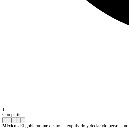
1
Compartir
México
.- El gobierno mexicano ha expulsado y declarado persona n