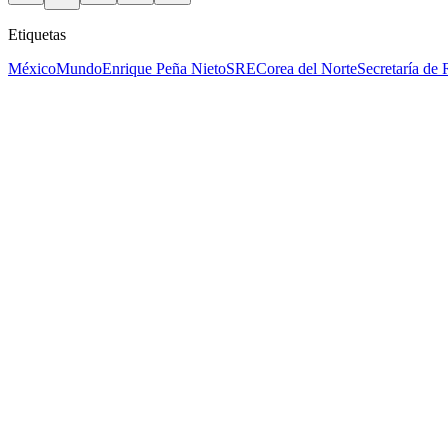
Etiquetas
México
Mundo
Enrique Peña Nieto
SRE
Corea del Norte
Secretaría de 