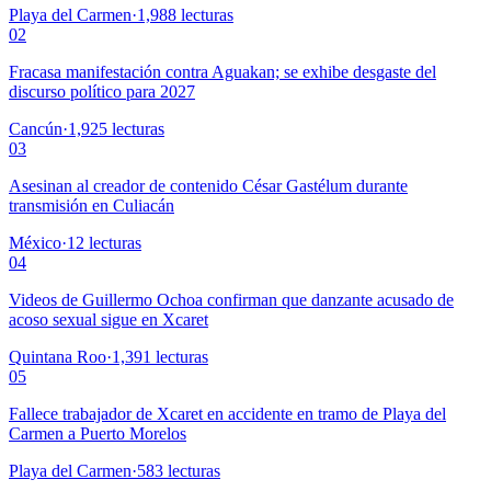
Playa del Carmen
·
1,988
lecturas
02
Fracasa manifestación contra Aguakan; se exhibe desgaste del
discurso político para 2027
Cancún
·
1,925
lecturas
03
Asesinan al creador de contenido César Gastélum durante
transmisión en Culiacán
México
·
12
lecturas
04
Videos de Guillermo Ochoa confirman que danzante acusado de
acoso sexual sigue en Xcaret
Quintana Roo
·
1,391
lecturas
05
Fallece trabajador de Xcaret en accidente en tramo de Playa del
Carmen a Puerto Morelos
Playa del Carmen
·
583
lecturas