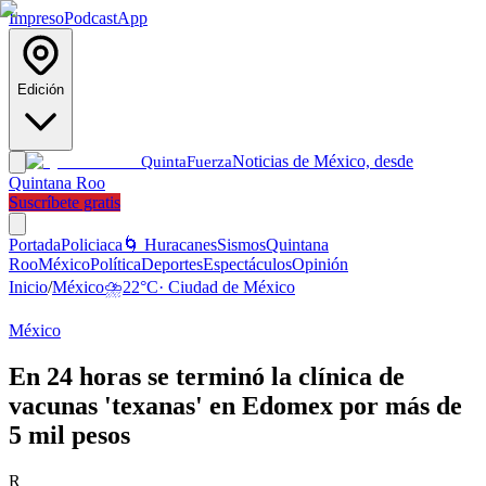
Impreso
Podcast
App
Edición
Noticias de México, desde
Quinta
Fuerza
Quintana Roo
Suscríbete gratis
Portada
Policiaca
🌀 Huracanes
Sismos
Quintana
Roo
México
Política
Deportes
Espectáculos
Opinión
Inicio
/
México
⛈️
22
°C
·
Ciudad de México
México
En 24 horas se terminó la clínica de
vacunas 'texanas' en Edomex por más de
5 mil pesos
R