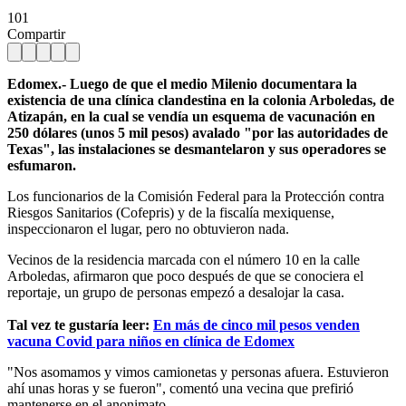
101
Compartir
Edomex.- Luego de que el medio Milenio documentara la
existencia de una clínica clandestina en la colonia Arboledas, de
Atizapán, en la cual se vendía un esquema de vacunación en
250 dólares (unos 5 mil pesos) avalado "por las autoridades de
Texas", las instalaciones se desmantelaron y sus operadores se
esfumaron.
Los funcionarios de la Comisión Federal para la Protección contra
Riesgos Sanitarios (Cofepris) y de la fiscalía mexiquense,
inspeccionaron el lugar, pero no obtuvieron nada.
Vecinos de la residencia marcada con el número 10 en la calle
Arboledas, afirmaron que poco después de que se conociera el
reportaje, un grupo de personas empezó a desalojar la casa.
Tal vez te gustaría leer:
En más de cinco mil pesos venden
vacuna Covid para niños en clínica de Edomex
"Nos asomamos y vimos camionetas y personas afuera. Estuvieron
ahí unas horas y se fueron", comentó una vecina que prefirió
mantenerse en el anonimato.