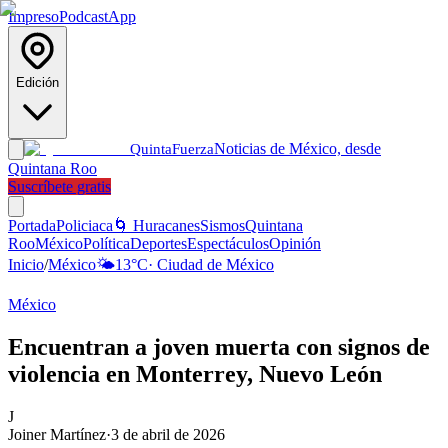
Impreso
Podcast
App
Edición
Noticias de México, desde
Quinta
Fuerza
Quintana Roo
Suscríbete gratis
Portada
Policiaca
🌀 Huracanes
Sismos
Quintana
Roo
México
Política
Deportes
Espectáculos
Opinión
Inicio
/
México
🌤️
13
°C
·
Ciudad de México
México
Encuentran a joven muerta con signos de
violencia en Monterrey, Nuevo León
J
Joiner Martínez
·
3 de abril de 2026