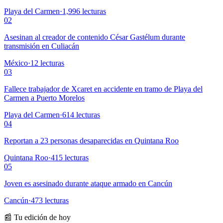
Playa del Carmen
·
1,996
lecturas
02
Asesinan al creador de contenido César Gastélum durante
transmisión en Culiacán
México
·
12
lecturas
03
Fallece trabajador de Xcaret en accidente en tramo de Playa del
Carmen a Puerto Morelos
Playa del Carmen
·
614
lecturas
04
Reportan a 23 personas desaparecidas en Quintana Roo
Quintana Roo
·
415
lecturas
05
Joven es asesinado durante ataque armado en Cancún
Cancún
·
473
lecturas
📰 Tu edición de hoy