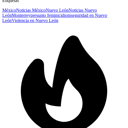
Etiquetas
México
Noticias México
Nuevo León
Noticias Nuevo
León
Monterrey
presunto feminicidio
inseguridad en Nuevo
León
Violencia en Nuevo León