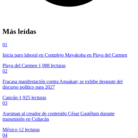
Más leídas
01
Inicia paro laboral en Complejo Mayakoba en Playa del Carmen
Playa del Carmen
·
1,988
lecturas
02
Fracasa manifestación contra Aguakan; se exhibe desgaste del
discurso político para 2027
Cancún
·
1,925
lecturas
03
Asesinan al creador de contenido César Gastélum durante
transmisión en Culiacán
México
·
12
lecturas
04