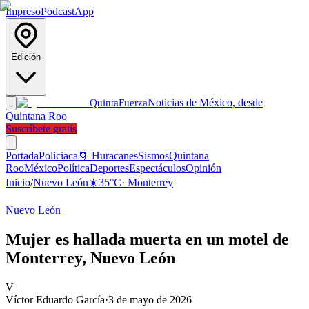
Impreso
Podcast
App
Edición
Noticias de México, desde
Quinta
Fuerza
Quintana Roo
Suscríbete gratis
Portada
Policiaca
🌀 Huracanes
Sismos
Quintana
Roo
México
Política
Deportes
Espectáculos
Opinión
Inicio
/
Nuevo León
☀️
35
°C
·
Monterrey
Nuevo León
Mujer es hallada muerta en un motel de
Monterrey, Nuevo León
V
Víctor Eduardo García
·
3 de mayo de 2026