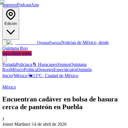
Impreso
Podcast
App
Edición
Noticias de México, desde
Quinta
Fuerza
Quintana Roo
Suscríbete gratis
Portada
Policiaca
🌀 Huracanes
Sismos
Quintana
Roo
México
Política
Deportes
Espectáculos
Opinión
Inicio
/
México
🌤️
13
°C
·
Ciudad de México
México
Encuentran cadáver en bolsa de basura
cerca de panteón en Puebla
J
Joiner Martínez
·
14 de abril de 2026