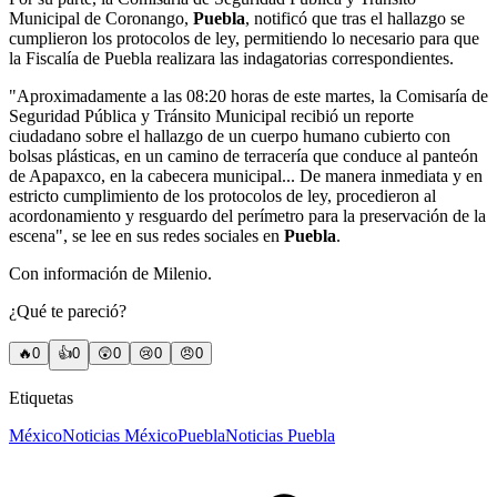
Municipal de Coronango,
Puebla
, notificó que tras el hallazgo se
cumplieron los protocolos de ley, permitiendo lo necesario para que
la Fiscalía de Puebla realizara las indagatorias correspondientes.
"Aproximadamente a las 08:20 horas de este martes, la Comisaría de
Seguridad Pública y Tránsito Municipal recibió un reporte
ciudadano sobre el hallazgo de un cuerpo humano cubierto con
bolsas plásticas, en un camino de terracería que conduce al panteón
de Apapaxco, en la cabecera municipal... De manera inmediata y en
estricto cumplimiento de los protocolos de ley, procedieron al
acordonamiento y resguardo del perímetro para la preservación de la
escena", se lee en sus redes sociales en
Puebla
.
Con información de Milenio.
¿Qué te pareció?
🔥
0
👍
0
😲
0
😢
0
😠
0
Etiquetas
México
Noticias México
Puebla
Noticias Puebla