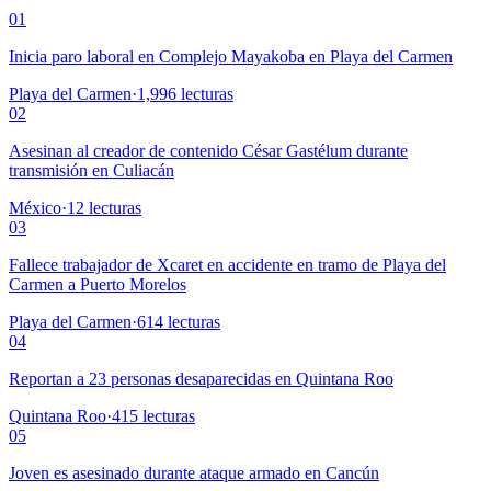
01
Inicia paro laboral en Complejo Mayakoba en Playa del Carmen
Playa del Carmen
·
1,996
lecturas
02
Asesinan al creador de contenido César Gastélum durante
transmisión en Culiacán
México
·
12
lecturas
03
Fallece trabajador de Xcaret en accidente en tramo de Playa del
Carmen a Puerto Morelos
Playa del Carmen
·
614
lecturas
04
Reportan a 23 personas desaparecidas en Quintana Roo
Quintana Roo
·
415
lecturas
05
Joven es asesinado durante ataque armado en Cancún