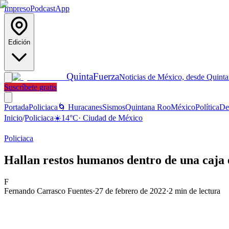
Impreso
Podcast
App
Edición
Quinta
Fuerza
Noticias de México, desde Quint
Suscríbete gratis
Portada
Policiaca
🌀 Huracanes
Sismos
Quintana Roo
México
Política
De
Inicio
/
Policiaca
☀️
14
°C
·
Ciudad de México
Policiaca
Hallan restos humanos dentro de una caja
F
Fernando Carrasco Fuentes
·
27 de febrero de 2022
·
2
min de lectura