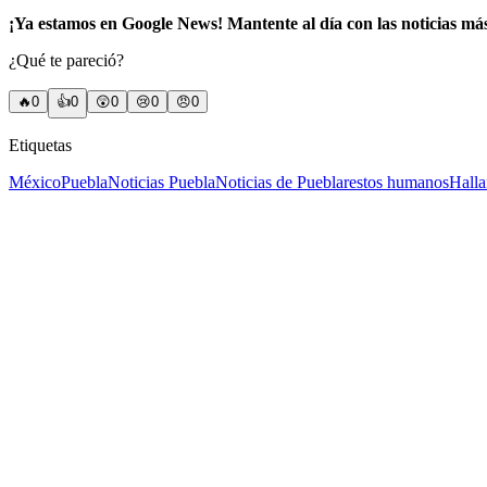
¡Ya estamos en Google News! Mantente al día con las noticias má
¿Qué te pareció?
🔥
0
👍
0
😲
0
😢
0
😠
0
Etiquetas
México
Puebla
Noticias Puebla
Noticias de Puebla
restos humanos
Hall