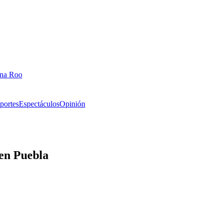
ana Roo
portes
Espectáculos
Opinión
 en Puebla