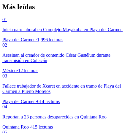
Más leídas
01
Inicia paro laboral en Complejo Mayakoba en Playa del Carmen
Playa del Carmen
·
1,996
lecturas
02
Asesinan al creador de contenido César Gastélum durante
transmisión en Culiacán
México
·
12
lecturas
03
Fallece trabajador de Xcaret en accidente en tramo de Playa del
Carmen a Puerto Morelos
Playa del Carmen
·
614
lecturas
04
Reportan a 23 personas desaparecidas en Quintana Roo
Quintana Roo
·
415
lecturas
05