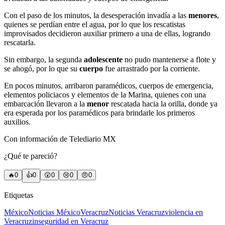
Con el paso de los minutos, la desesperación invadía a las
menores
,
quienes se perdían entre el agua, por lo que los rescatistas
improvisados decidieron auxiliar primero a una de ellas, logrando
rescatarla.
Sin embargo, la segunda
adolescente
no pudo mantenerse a flote y
se ahogó, por lo que su
cuerpo
fue arrastrado por la corriente.
En pocos minutos, arribaron paramédicos, cuerpos de emergencia,
elementos policiacos y elementos de la Marina, quienes con una
embarcación llevaron a la
menor
rescatada hacia la orilla, donde ya
era esperada por los paramédicos para brindarle los primeros
auxilios.
Con información de Telediario MX
¿Qué te pareció?
🔥
0
👍
0
😲
0
😢
0
😠
0
Etiquetas
México
Noticias México
Veracruz
Noticias Veracruz
violencia en
Veracruz
inseguridad en Veracruz