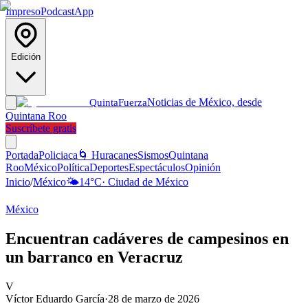
Impreso
Podcast
App
Edición
Noticias de México, desde
Quinta
Fuerza
Quintana Roo
Suscríbete gratis
Portada
Policiaca
🌀 Huracanes
Sismos
Quintana
Roo
México
Política
Deportes
Espectáculos
Opinión
Inicio
/
México
🌤️
14
°C
·
Ciudad de México
México
Encuentran cadáveres de campesinos en
un barranco en Veracruz
V
Víctor Eduardo García
·
28 de marzo de 2026