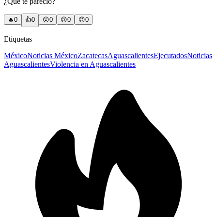
¿Qué te pareció?
🔥
0
👍
0
😲
0
😢
0
😠
0
Etiquetas
México
Noticias México
Zacatecas
Aguascalientes
Ejecutados
Noticias
Aguascalientes
Violencia en Aguascalientes