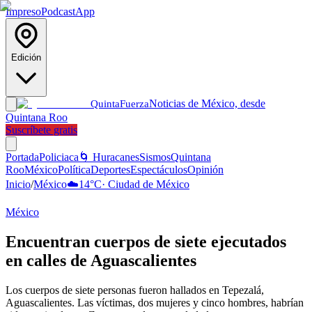
Impreso
Podcast
App
Edición
Noticias de México, desde
Quinta
Fuerza
Quintana Roo
Suscríbete gratis
Portada
Policiaca
🌀 Huracanes
Sismos
Quintana
Roo
México
Política
Deportes
Espectáculos
Opinión
Inicio
/
México
☁️
14
°C
·
Ciudad de México
México
Encuentran cuerpos de siete ejecutados
en calles de Aguascalientes
Los cuerpos de siete personas fueron hallados en Tepezalá,
Aguascalientes. Las víctimas, dos mujeres y cinco hombres, habrían