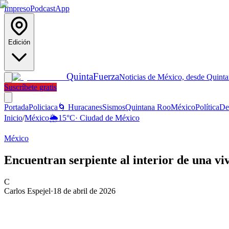
Impreso
Podcast
App
Edición
Quinta
Fuerza
Noticias de México, desde Quint
Suscríbete gratis
Portada
Policiaca
🌀 Huracanes
Sismos
Quintana Roo
México
Política
De
Inicio
/
México
🌦️
15
°C
·
Ciudad de México
México
Encuentran serpiente al interior de una v
C
Carlos Espejel
·
18 de abril de 2026