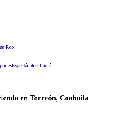
ana Roo
portes
Espectáculos
Opinión
ivienda en Torreón, Coahuila