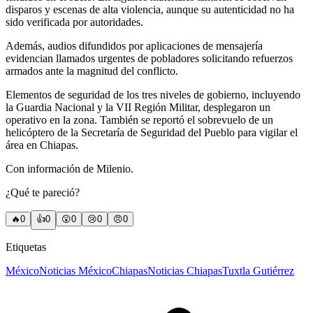
disparos y escenas de alta violencia, aunque su autenticidad no ha
sido verificada por autoridades.
Además, audios difundidos por aplicaciones de mensajería
evidencian llamados urgentes de pobladores solicitando refuerzos
armados ante la magnitud del conflicto.
Elementos de seguridad de los tres niveles de gobierno, incluyendo
la Guardia Nacional y la VII Región Militar, desplegaron un
operativo en la zona. También se reportó el sobrevuelo de un
helicóptero de la Secretaría de Seguridad del Pueblo para vigilar el
área en Chiapas.
Con información de Milenio.
¿Qué te pareció?
🔥
0
👍
0
😲
0
😢
0
😠
0
Etiquetas
México
Noticias México
Chiapas
Noticias Chiapas
Tuxtla Gutiérrez