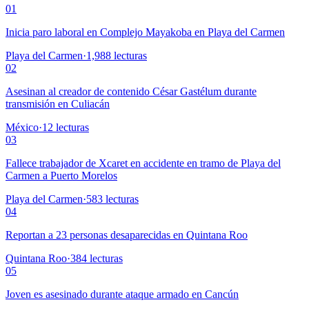
01
Inicia paro laboral en Complejo Mayakoba en Playa del Carmen
Playa del Carmen
·
1,988
lecturas
02
Asesinan al creador de contenido César Gastélum durante
transmisión en Culiacán
México
·
12
lecturas
03
Fallece trabajador de Xcaret en accidente en tramo de Playa del
Carmen a Puerto Morelos
Playa del Carmen
·
583
lecturas
04
Reportan a 23 personas desaparecidas en Quintana Roo
Quintana Roo
·
384
lecturas
05
Joven es asesinado durante ataque armado en Cancún