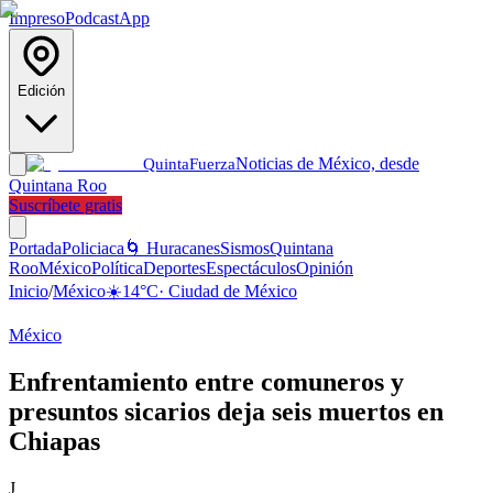
Impreso
Podcast
App
Edición
Noticias de México, desde
Quinta
Fuerza
Quintana Roo
Suscríbete gratis
Portada
Policiaca
🌀 Huracanes
Sismos
Quintana
Roo
México
Política
Deportes
Espectáculos
Opinión
Inicio
/
México
☀️
14
°C
·
Ciudad de México
México
Enfrentamiento entre comuneros y
presuntos sicarios deja seis muertos en
Chiapas
J