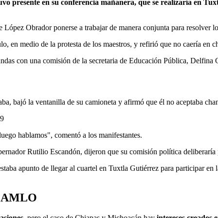
vo presente en su conferencia mañanera, que se realizaría en Tux
idente López Obrador ponerse a trabajar de manera conjunta para resolver 
, en medio de la protesta de los maestros, y refirió que no caería en ch
ndas con una comisión de la secretaria de Educación Pública, Delfina G
, bajó la ventanilla de su camioneta y afirmó que él no aceptaba chan
19
luego hablamos", comentó a los manifestantes.
ernador Rutilio Escandón, dijeron que su comisión política deliberaría 
aba apunto de llegar al cuartel en Tuxtla Gutiérrez para participar en
e: AMLO
casiones
, pero el caso de Chiapas y Michoacán hay
intereses creados e