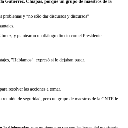
tla Gutiérrez, Chiapas, porque un grupo de maestros de la
los problemas y “no sólo dar discursos y discursos”
antajes.
ómez, y plantearon un diálogo directo con el Presidente.
tajes, "Hablamos", expresó si lo dejaban pasar.
para resolver las acciones a tomar.
 la reunión de seguridad, pero un grupo de maestros de la CNTE le
n la dirigencias
, que no tiene que ver con las bases del magisterio.