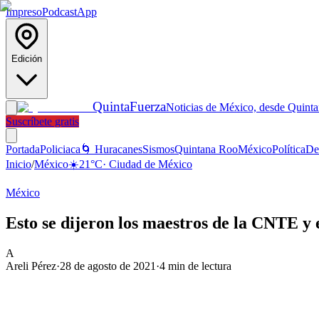
Impreso
Podcast
App
Edición
Quinta
Fuerza
Noticias de México, desde Quint
Suscríbete gratis
Portada
Policiaca
🌀 Huracanes
Sismos
Quintana Roo
México
Política
De
Inicio
/
México
☀️
21
°C
·
Ciudad de México
México
Esto se dijeron los maestros de la CNTE y
A
Areli Pérez
·
28 de agosto de 2021
·
4
min de lectura