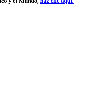
xico y el Mundo,
haz clic aquí.