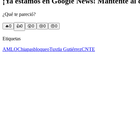
¡Ya estamos en Google News! Mantente al d
¿Qué te pareció?
🔥
0
👍
0
😲
0
😢
0
😠
0
Etiquetas
AMLO
Chiapas
bloqueo
Tuxtla Gutiérrez
CNTE