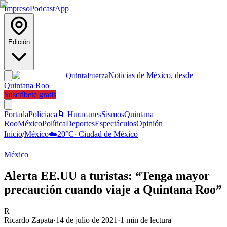
Impreso
Podcast
App
Edición
Noticias de México, desde
Quinta
Fuerza
Quintana Roo
Suscríbete gratis
Portada
Policiaca
🌀 Huracanes
Sismos
Quintana
Roo
México
Política
Deportes
Espectáculos
Opinión
Inicio
/
México
☁️
20
°C
·
Ciudad de México
México
Alerta EE.UU a turistas: “Tenga mayor
precaución cuando viaje a Quintana Roo”
R
Ricardo Zapata
·
14 de julio de 2021
·
1
min de lectura