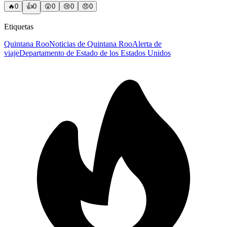
🔥
0
👍
0
😲
0
😢
0
😠
0
Etiquetas
Quintana Roo
Noticias de Quintana Roo
Alerta de
viaje
Departamento de Estado de los Estados Unidos