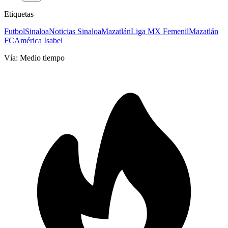
Etiquetas
Futbol
Sinaloa
Noticias Sinaloa
Mazatlán
Liga MX Femenil
Mazatlán
FC
América Isabel
Vía:
Medio tiempo