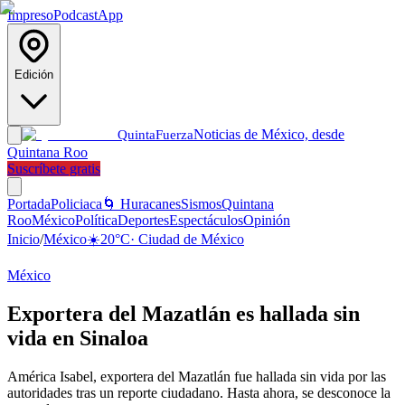
Impreso
Podcast
App
Edición
Noticias de México, desde
Quinta
Fuerza
Quintana Roo
Suscríbete gratis
Portada
Policiaca
🌀 Huracanes
Sismos
Quintana
Roo
México
Política
Deportes
Espectáculos
Opinión
Inicio
/
México
☀️
20
°C
·
Ciudad de México
México
Exportera del Mazatlán es hallada sin
vida en Sinaloa
América Isabel, exportera del Mazatlán fue hallada sin vida por las
autoridades tras un reporte ciudadano. Hasta ahora, se desconoce la