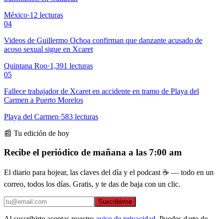
México
·
12
lecturas
04
Videos de Guillermo Ochoa confirman que danzante acusado de
acoso sexual sigue en Xcaret
Quintana Roo
·
1,391
lecturas
05
Fallece trabajador de Xcaret en accidente en tramo de Playa del
Carmen a Puerto Morelos
Playa del Carmen
·
583
lecturas
📰 Tu edición de hoy
Recibe el periódico de mañana a las 7:00 am
El diario para hojear, las claves del día y el podcast ☕ — todo en un
correo, todos los días. Gratis, y te das de baja con un clic.
Suscribirme
Al suscribirte aceptas nuestro
aviso de privacidad
. Puedes darte de