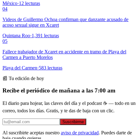
México
·
12
lecturas
04
Videos de Guillermo Ochoa confirman que danzante acusado de
acoso sexual sigue en Xcaret
Quintana Roo
·
1,391
lecturas
05
Fallece trabajador de Xcaret en accidente en tramo de Playa del
Carmen a Puerto Morelos
Playa del Carmen
·
583
lecturas
📰 Tu edición de hoy
Recibe el periódico de mañana a las 7:00 am
El diario para hojear, las claves del día y el podcast ☕ — todo en un
correo, todos los días. Gratis, y te das de baja con un clic.
Suscribirme
Al suscribirte aceptas nuestro
aviso de privacidad
. Puedes darte de
baja cuando quieras.