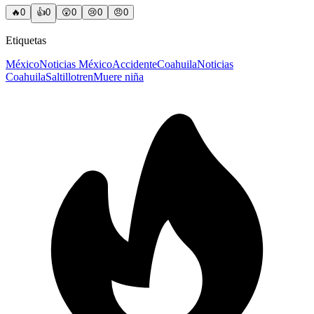
🔥
0
👍
0
😲
0
😢
0
😠
0
Etiquetas
México
Noticias México
Accidente
Coahuila
Noticias
Coahuila
Saltillo
tren
Muere niña