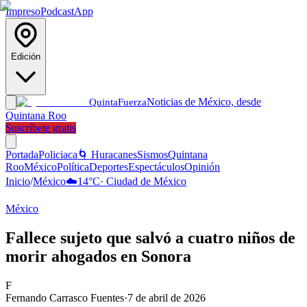
Impreso
Podcast
App
Edición
Noticias de México, desde
Quinta
Fuerza
Quintana Roo
Suscríbete gratis
Portada
Policiaca
🌀 Huracanes
Sismos
Quintana
Roo
México
Política
Deportes
Espectáculos
Opinión
Inicio
/
México
☁️
14
°C
·
Ciudad de México
México
Fallece sujeto que salvó a cuatro niños de
morir ahogados en Sonora
F
Fernando Carrasco Fuentes
·
7 de abril de 2026