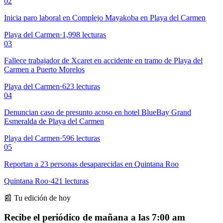
02
Inicia paro laboral en Complejo Mayakoba en Playa del Carmen
Playa del Carmen
·
1,998
lecturas
03
Fallece trabajador de Xcaret en accidente en tramo de Playa del
Carmen a Puerto Morelos
Playa del Carmen
·
623
lecturas
04
Denuncian caso de presunto acoso en hotel BlueBay Grand
Esmeralda de Playa del Carmen
Playa del Carmen
·
596
lecturas
05
Reportan a 23 personas desaparecidas en Quintana Roo
Quintana Roo
·
421
lecturas
📰 Tu edición de hoy
Recibe el periódico de mañana a las 7:00 am