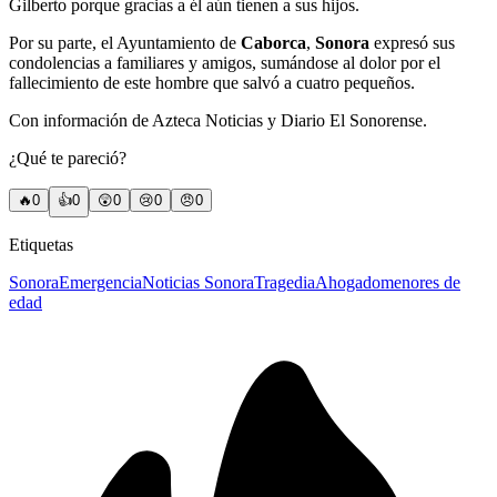
Gilberto porque gracias a él aún tienen a sus hijos.
Por su parte, el Ayuntamiento de
Caborca
,
Sonora
expresó sus
condolencias a familiares y amigos, sumándose al dolor por el
fallecimiento de este hombre que salvó a cuatro pequeños.
Con información de Azteca Noticias y Diario El Sonorense.
¿Qué te pareció?
🔥
0
👍
0
😲
0
😢
0
😠
0
Etiquetas
Sonora
Emergencia
Noticias Sonora
Tragedia
Ahogado
menores de
edad