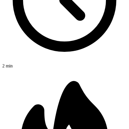
2
min