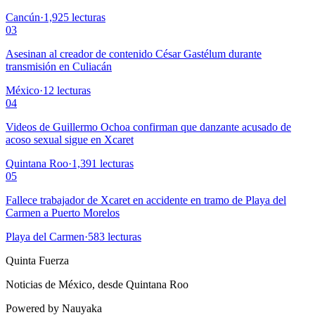
Cancún
·
1,925
lecturas
03
Asesinan al creador de contenido César Gastélum durante
transmisión en Culiacán
México
·
12
lecturas
04
Videos de Guillermo Ochoa confirman que danzante acusado de
acoso sexual sigue en Xcaret
Quintana Roo
·
1,391
lecturas
05
Fallece trabajador de Xcaret en accidente en tramo de Playa del
Carmen a Puerto Morelos
Playa del Carmen
·
583
lecturas
Quinta Fuerza
Noticias de México, desde Quintana Roo
Powered by Nauyaka