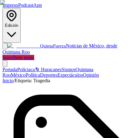
Impreso
Podcast
App
Edición
Noticias de México, desde
Quinta
Fuerza
Quintana Roo
Suscríbete gratis
Portada
Policiaca
🌀 Huracanes
Sismos
Quintana
Roo
México
Política
Deportes
Espectáculos
Opinión
Inicio
/
Etiqueta:
Tragedia