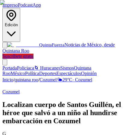
Impreso
Podcast
App
Edición
Noticias de México, desde
Quinta
Fuerza
Quintana Roo
Suscríbete gratis
Portada
Policiaca
🌀 Huracanes
Sismos
Quintana
Roo
México
Política
Deportes
Espectáculos
Opinión
Inicio
/
quintana roo
/
Cozumel
🌤️
29
°C
·
Cozumel
Cozumel
Localizan cuerpo de Santos Guillén, el
héroe que salvó a un niño al hundirse
embarcación en Cozumel
G