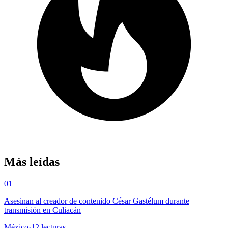
Más leídas
01
Asesinan al creador de contenido César Gastélum durante
transmisión en Culiacán
México
·
12
lecturas