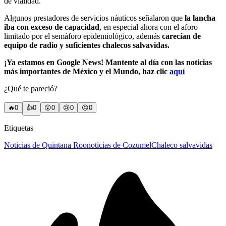
de vialidad.
Algunos prestadores de servicios náuticos señalaron que
la lancha
iba con exceso de capacidad
, en especial ahora con el aforo
limitado por el semáforo epidemiológico, además
carecían de
equipo de radio y suficientes chalecos salvavidas.
¡Ya estamos en Google News! Mantente al día con las noticias
más importantes de México y el Mundo, haz clic
aquí
¿Qué te pareció?
🔥
0
👍
0
😲
0
😢
0
😠
0
Etiquetas
Noticias de Quintana Roo
noticias de Cozumel
Chaleco salvavidas