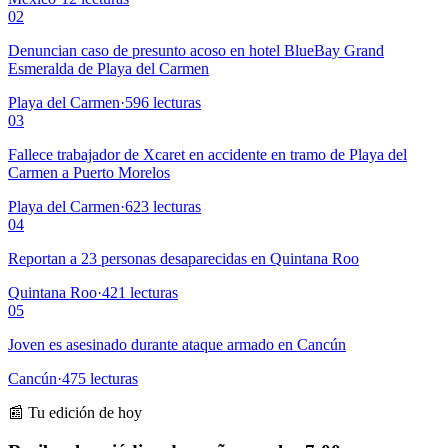
02
Denuncian caso de presunto acoso en hotel BlueBay Grand
Esmeralda de Playa del Carmen
Playa del Carmen
·
596
lecturas
03
Fallece trabajador de Xcaret en accidente en tramo de Playa del
Carmen a Puerto Morelos
Playa del Carmen
·
623
lecturas
04
Reportan a 23 personas desaparecidas en Quintana Roo
Quintana Roo
·
421
lecturas
05
Joven es asesinado durante ataque armado en Cancún
Cancún
·
475
lecturas
📰 Tu edición de hoy