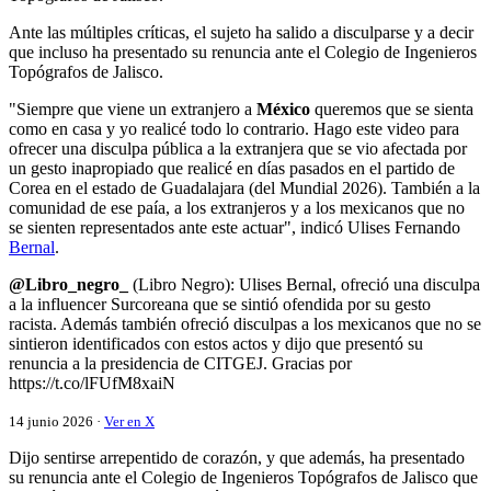
Ante las múltiples críticas, el sujeto ha salido a disculparse y a decir
que incluso ha presentado su renuncia ante el Colegio de Ingenieros
Topógrafos de Jalisco.
"Siempre que viene un extranjero a
México
queremos que se sienta
como en casa y yo realicé todo lo contrario. Hago este video para
ofrecer una disculpa pública a la extranjera que se vio afectada por
un gesto inapropiado que realicé en días pasados en el partido de
Corea en el estado de Guadalajara (del Mundial 2026). También a la
comunidad de ese paía, a los extranjeros y a los mexicanos que no
se sienten representados ante este actuar", indicó Ulises Fernando
Bernal
.
@Libro_negro_
(Libro Negro): Ulises Bernal, ofreció una disculpa
a la influencer Surcoreana que se sintió ofendida por su gesto
racista. Además también ofreció disculpas a los mexicanos que no se
sintieron identificados con estos actos y dijo que presentó su
renuncia a la presidencia de CITGEJ. Gracias por
https://t.co/lFUfM8xaiN
14 junio 2026 ·
Ver en X
Dijo sentirse arrepentido de corazón, y que además, ha presentado
su renuncia ante el Colegio de Ingenieros Topógrafos de Jalisco que