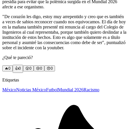
presidía para evitar que la polémica surgida en el Mundial 2026
afecte a ese organismo.
"De corazón les digo, estoy muy arrepentido y creo que es también
a veces de sabios reconocer cuando nos equivocamos. El día de hoy
en la mañana también presenté mi renuncia al cargo del Colegio de
Ingenieros al cual representaba, porque también quiero deslindar a la
institución de estos hechos. Esto es algo que solamente es a título
personal y asumiré las consecuencias como debe de ser", puntualizó
sobre el incidente con la youtuber.
¿Qué te pareció?
🔥
0
👍
0
😲
0
😢
0
😠
0
Etiquetas
México
Noticias México
Futbol
Mundial 2026
Racismo